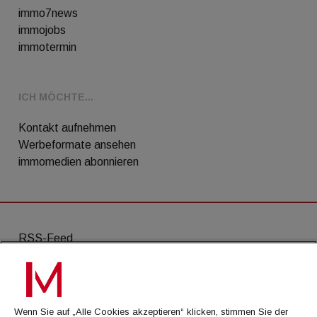
immo7news
immojobs
immotermin
ICH MÖCHTE...
Kontakt aufnehmen
Werbeformate ansehen
immomedien abonnieren
RSS-Feed
AGB
Datenschutz
Wenn Sie auf „Alle Cookies akzeptieren“ klicken, stimmen Sie der
Kontakt