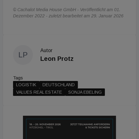
© Cachalot Media House GmbH - Veröffentlicht am 01.
Dezember 2022 - zuletzt bearbeitet am 29. Januar 2026
Autor
LP
Leon Protz
Tags
LOGISTIK
DEUTSCHLAND
VALUES REAL ESTATE
SONJA EBELING