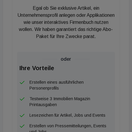
Deutschlands. Der Erwerb des Ensembles
Egal ob Sie exklusive Artikel, ein
diversifiziert unser Fondsportfolio damit weiter
Unternehmensprofil anlegen oder Applikationen
geografisch, wie auch im Hinblick auf die Branche
wie unser interaktives Firmenbuch nutzen
wollen. Wir haben garantiert das richtige Abo-
des Nutzers. Zudem wird das Unternehmen am
Paket für Ihre Zwecke parat.
Standort weiter expandieren. Insofern sehen wir
sicheren Cash-Flows für unseren
Logistik¬immobilienfonds entgegen", sagt Sonja
oder
Ebeling, Managing Partner, Values Industrial.
Ihre Vorteile
Erstellen eines ausführlichen
Personenprofils
Testweise 3 Immobilien Magazin
Printausgaben
Lesezeichen für Artikel, Jobs und Events
Erstellen von Pressemitteilungen, Events
und Jobs