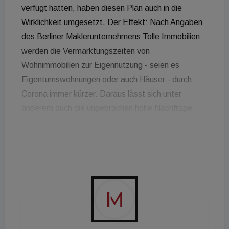
verfügt hatten, haben diesen Plan auch in die
Wirklichkeit umgesetzt. Der Effekt: Nach Angaben
des Berliner Maklerunternehmens Tolle Immobilien
werden die Vermarktungszeiten von
Wohnimmobilien zur Eigennutzung - seien es
Eigentumswohnungen oder auch Häuser - durch
Corona immer kürzer. Daraus lässt sich unter
anderem auch die ungebrochen hohe Nachfrage
nach Wohneigentum gut ablesen. Corvin Tolle,
geschäftsführender Gesellschafter von Tolle
Immobilien: „Während wir vor dem Lockdown in
diesem Segment Vermarktungszeiten von drei bis
sechs Monaten registriert haben, sind diese jetzt
deutlich kürzer und liegen aktuell bei 2,5 Monaten im
Durchschnitt. Ein Beispiel dafür: Eine
Eigentumswohnung in Berlin Friedenau konnten wir