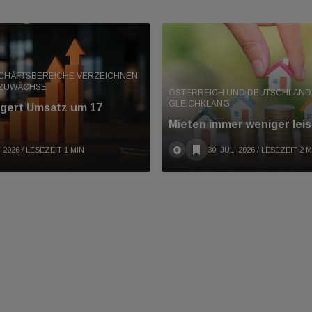
SCHÄFTSBEREICHE VERZEICHNEN
 ZUWÄCHSE
ÖSTERREICH UND DEUTSCHLAND 
GLEICHKLANG
eigert Umsatz um 17
Mieten immer weniger leis
 2026
/ LESEZEIT 1 MIN
30. JULI 2026
/ LESEZEIT 2 M