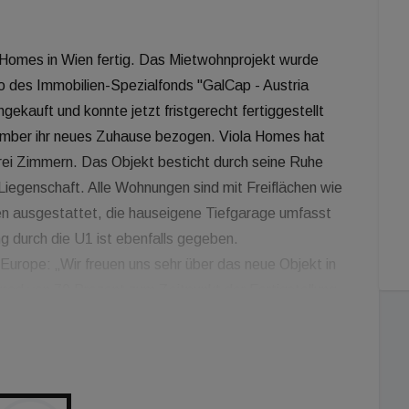
Homes in Wien fertig. Das Mietwohnprojekt wurde
io des Immobilien-Spezialfonds "GalCap - Austria
kauft und konnte jetzt fristgerecht fertiggestellt
ember ihr neues Zuhause bezogen. Viola Homes hat
rei Zimmern. Das Objekt besticht durch seine Ruhe
Liegenschaft. Alle Wohnungen sind mit Freiflächen wie
en ausgestattet, die hauseigene Tiefgarage umfasst
ng durch die U1 ist ebenfalls gegeben.
rope: „Wir freuen uns sehr über das neue Objekt in
rad von 70 Prozent zum Zeitpunkt der Fertigstellung,
s. Wir rechnen mit einer baldigen Vollvermietung und