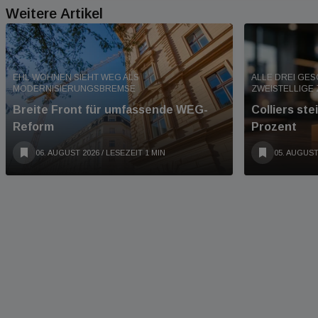
Weitere Artikel
EHL WOHNEN SIEHT WEG ALS
ALLE DREI GE
MODERNISIERUNGSBREMSE
ZWEISTELLIGE
Breite Front für umfassende WEG-
Colliers st
Reform
Prozent
06. AUGUST 2026
/ LESEZEIT 1 MIN
05. AUGUST