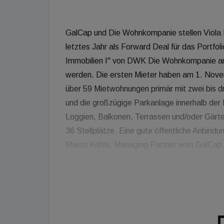
GalCap und Die Wohnkompanie stellen Viola 
letztes Jahr als Forward Deal für das Portfol
Immobilien I" von DWK Die Wohnkompanie ange
werden. Die ersten Mieter haben am 1. Nov
über 59 Mietwohnungen primär mit zwei bis d
und die großzügige Parkanlage innerhalb der 
Loggien, Balkonen, Terrassen und/oder Gärt
36 Stellplätze. Eine gute öffentliche Anbindu
Marco Kohla, Managing Partner vom GalCap Eu
unserem Portfolio. Der hohe Vorvermietungsg
verdeutlicht die Attraktivität von Viola Home
heißen alle Mieter herzlich willkommen.“