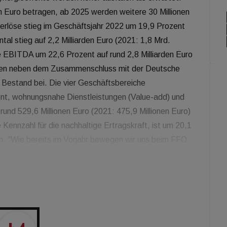
n Euro betragen, ab 2025 werden weitere 30 Millionen
rlöse stieg im Geschäftsjahr 2022 um 19,9 Prozent
al stieg auf 2,2 Milliarden Euro (2021: 1,8 Mrd.
 EBITDA um 22,6 Prozent auf rund 2,8 Milliarden Euro
rugen neben dem Zusammenschluss mit der Deutsche
 Bestand bei. Die vier Geschäftsbereiche
ent, wohnungsnahe Dienstleistungen (Value-add) und
rund 529,6 Millionen Euro (2021: 475,9 Millionen Euro)
Kennzahl für die nachhaltige Ertragskraft, ist um 20,1
en. "Wie bereits im Vorjahr bewegen wir uns beim FFO
 Hintergrund des herausfordernden Umfelds ist das
die Resilienz unseres Geschäftsmodells", sagte Rolf
 in Europa haben dazu geführt, dass die Notenbanken
 Geschwindigkeit erhöht haben. Unser langfristig
n Markt reagiert auf solche Veränderungen mit
nserer Kennzahlen aus", sagte Rolf Buch,