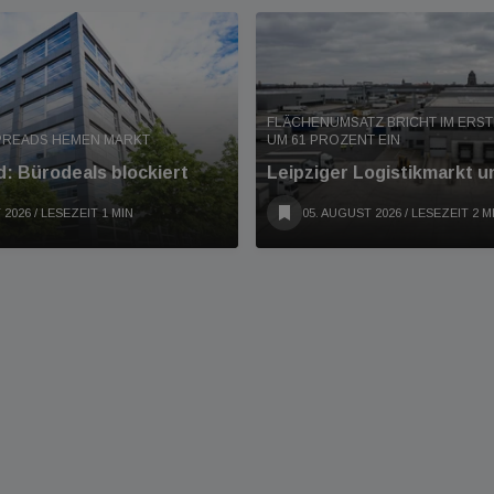
FLÄCHENUMSATZ BRICHT IM ERS
PREADS HEMEN MARKT
UM 61 PROZENT EIN
: Bürodeals blockiert
Leipziger Logistikmarkt u
 2026
/ LESEZEIT 1 MIN
05. AUGUST 2026
/ LESEZEIT 2 M