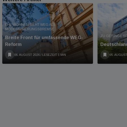
EHL WOHNEN SIEHT WEG ALS
MODERNISIERUNGSBREMSE
ZU GERINGE S
Breite Front für umfassende WEG-
Reform
Deutschland
06. AUGUST 2026
/ LESEZEIT 1 MIN
05. AUGUST