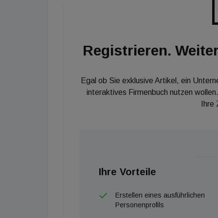
Vorstandsvorsitzender von Vonovia. "Mittel- u
Geschäftsmodell unterstützen, verstärken:
und die Fokussierung auf den Klimaschutz."
Registrieren. Weiter
Egal ob Sie exklusive Artikel, ein Unter
interaktives Firmenbuch nutzen wollen.
Ihre
Ihre Vorteile
Erstellen eines ausführlichen
Personenprofils