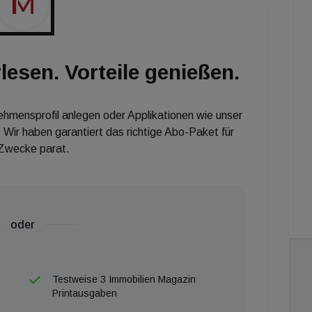
nd langfristig werden sich die Megatrends, die unser
 die zunehmend ungedeckte Nachfrage nach Wohnraum
lesen. Vorteile genießen.
nehmensprofil anlegen oder Applikationen wie unser
 Wir haben garantiert das richtige Abo-Paket für
 Zwecke parat.
oder
Testweise 3 Immobilien Magazin
Printausgaben