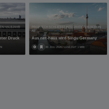
TEN HALBJAHR
PROPTECH SCHLIESST INTEGRATION IN BERLIN A
B
nter Druck
Aus net-haus wird Singu Germany
IN
30. JULI 2026
/ LESEZEIT 1 MIN