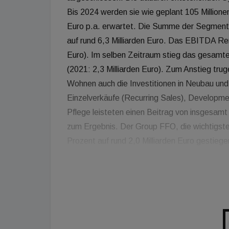
Bis 2024 werden sie wie geplant 105 Millione
Euro p.a. erwartet. Die Summe der Segmente
auf rund 6,3 Milliarden Euro. Das EBITDA Rent
Euro). Im selben Zeitraum stieg das gesamte
(2021: 2,3 Milliarden Euro). Zum Anstieg t
Wohnen auch die Investitionen in Neubau und
Einzelverkäufe (Recurring Sales), Developm
Pflege leisteten einen Beitrag von insgesamt 
zum Ergebnis. Der Group FFO, die wichtigste 
Prozent auf rund 2,0 Milliarden Euro gestieg
in der Bandbreite unserer Prognose. Vor dem
eine respektable Leistung und ein Beleg für 
Buch. "Die Folgen des schrecklichen Krieges
weltweit die Zinsen in einer nie dagewesenen
stabiles Geschäftsmodell in einem regulierte
Zeitverzug. Dies wirkt sich auch auf einige u