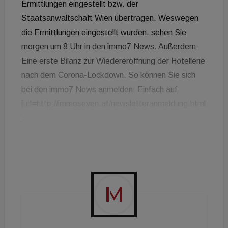
Ermittlungen eingestellt bzw. der
Staatsanwaltschaft Wien übertragen. Weswegen
die Ermittlungen eingestellt wurden, sehen Sie
morgen um 8 Uhr in den immo7 News. Außerdem:
Eine erste Bilanz zur Wiedereröffnung der Hotellerie
nach dem Corona-Lockdown. So können Sie sich
bei den immo7 News anmelden: Einfach auf
[url=http://immoseven.at/newsletteranmeldung.html
]immoseven.at[/url] klicken, Daten eingeben und
abonnieren. Schon werden Sie jeden Freitagmorgen
mit den wichtigsten Nachrichten der Woche in
unserem Web-TV-Format versorgt! Außerdem gilt:
Gemeinsam schaffen wir das!