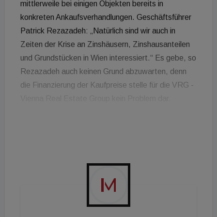
mittlerweile bei einigen Objekten bereits in
konkreten Ankaufsverhandlungen. Geschäftsführer
Patrick Rezazadeh: „Natürlich sind wir auch in
Zeiten der Krise an Zinshäusern, Zinshausanteilen
und Grundstücken in Wien interessiert.“ Es gebe, so
Rezazadeh auch keinen Grund abzuwarten, denn
die Finanzierung der Kaufpreise stelle für die VRG -
Vienna Real Estate Group kein Problem dar.
Inzwischen konnte bereits ein Grundstück im 19ten
Bezirk angekauft werden. „Wir lassen uns durch
nichts einbremsen und werden weiter investieren.
Der Trend am Markt ist positiv - mit Warten ist
gerade jetzt keinem geholfen“, so Patrick
Rezazadeh. Außerdem gilt: Gemeinsam schaffen
wir das!