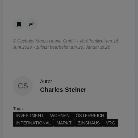
© Cachalot Media House GmbH - Veröffentlicht am 16.
Juni 2020 - zuletzt bearbeitet am 29. Januar 2026
Autor
CS
Charles Steiner
Tags
INVESTMENT
WOHNEN
ÖSTERREICH
INTERNATIONAL
MARKT
ZINSHAUS
VRG