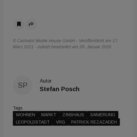
© Cachalot Media House GmbH - Veröffentlicht am 17.
März 2021 - zuletzt bearbeitet am 29. Januar 2026
Autor
SP
Stefan Posch
Tags
WOHNEN
MARKT
ZINSHAUS
SANIERUNG
LEOPOLDSTADT
VRG
PATRICK REZAZADEH