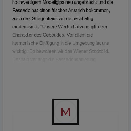
hochwertigem Modellgips neu angebracht und die
Fassade hat einen frischen Anstrich bekommen,
auch das Stiegenhaus wurde nachhaltig
modernisiert. "Unsere Wertschätzung gilt dem
Charakter des Gebäudes. Vor allem die
harmonische Einfügung in die Umgebung ist uns
wichtig. So bewahren wir das Wiener Stadtbild.
Deshalb verlangt die Fassadensanierung
besonderes Feingefühl", so Patrick Rezazadeh,
Geschäftsführender Gesellschafter der VRG
Immobilien Die VRG stehe für Ankauf,
Werterhaltung und Entwicklung von Immobilen,
heißt es vonseiten des Unternehmens. Das Team
der Vienna Real Estate Group entwickle den
Charakter jedes einzelnen Objektes weiter und
ermögliche langfristiges bzw. wertvolles Bestehen,