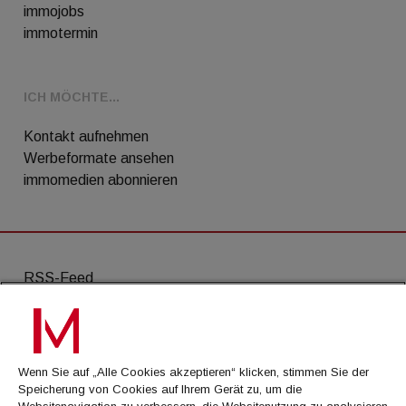
immojobs
immotermin
ICH MÖCHTE...
Kontakt aufnehmen
Werbeformate ansehen
immomedien abonnieren
RSS-Feed
AGB
Datenschutz
Wenn Sie auf „Alle Cookies akzeptieren“ klicken, stimmen Sie der
Kontakt
Speicherung von Cookies auf Ihrem Gerät zu, um die