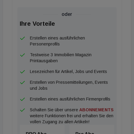
Mietpreisdeckel verliert – wie vom GBV-Verband
ermittelt wurde – der gemeinnützige Wohnbau rund
oder
160 Millionen Euro jährliche Investitionsmittel und
Ihre Vorteile
das dauerhaft zusätzlich zu den gestiegenen
Bodenpreisen, Zinsen und Baukosten der letzten
Erstellen eines ausführlichen
Jahre. Diese fehlen für die Errichtung von neuen und
Personenprofils
die Sanierung älterer Wohnungen und zur
Testweise 3 Immobilien Magazin
Dekarbonisierung des Wohnungsbestandes.
Printausgaben
Lesezeichen für Artikel, Jobs und Events
Erstellen von Pressemitteilungen, Events
und Jobs
Erstellen eines ausführlichen Firmenprofils
Schalten Sie über unsere
ABONNEMENTS
weitere Funktionen frei und erhalten Sie den
vollen Zugang zu allen Artikeln!