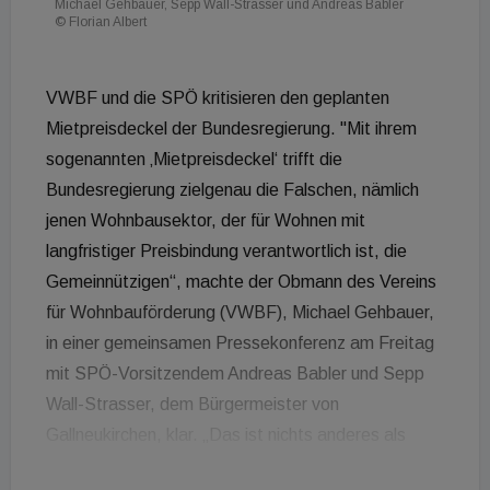
Michael Gehbauer, Sepp Wall-Strasser und Andreas Babler
© Florian Albert
VWBF und die SPÖ kritisieren den geplanten
Mietpreisdeckel der Bundesregierung. "Mit ihrem
sogenannten ‚Mietpreisdeckel‘ trifft die
Bundesregierung zielgenau die Falschen, nämlich
jenen Wohnbausektor, der für Wohnen mit
langfristiger Preisbindung verantwortlich ist, die
Gemeinnützigen“, machte der Obmann des Vereins
für Wohnbauförderung (VWBF), Michael Gehbauer,
in einer gemeinsamen Pressekonferenz am Freitag
mit SPÖ-Vorsitzendem Andreas Babler und Sepp
Wall-Strasser, dem Bürgermeister von
Gallneukirchen, klar. „Das ist nichts anderes als
Show-Politik, denn damit werden die Mieten künftig