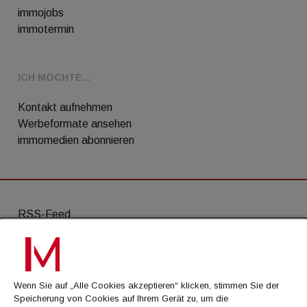
immojobs
immotermin
ICH MÖCHTE...
Kontakt aufnehmen
Werbeformate ansehen
immomedien abonnieren
RSS-Feed
AGB
Datenschutz
Wenn Sie auf „Alle Cookies akzeptieren“ klicken, stimmen Sie der
Kontakt
Speicherung von Cookies auf Ihrem Gerät zu, um die