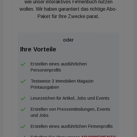
Nahversorgungsquartier ist nahezu vollvermietet,
wie unser interaktives Firmenbuch nutzen
wollen. Wir haben garantiert das richtige Abo-
die durchschnittliche Restmietvertragslaufzeit
Paket für Ihre Zwecke parat.
(WAULT) beträgt etwa 12,7 Jahre. Das Bernstein-
Center ist das 17. Objekt im Portfolio „Warburg-HIH
Perspektive Einzelhandel: Fokus Nahversorgung“.
oder
Der Fokus liegt auf Immobilien in wirtschaftlich
Ihre Vorteile
stabilen deutschen Standorten mit einer
Einzelgröße von zehn bis 40 Millionen Euro. Die
Erstellen eines ausführlichen
Ausschüttungsrendite beträgt zwischen 4,5 und 5,5
Personenprofils
Prozent p.a..
Testweise 3 Immobilien Magazin
Printausgaben
Lesezeichen für Artikel, Jobs und Events
Erstellen von Pressemitteilungen, Events
und Jobs
Erstellen eines ausführlichen Firmenprofils