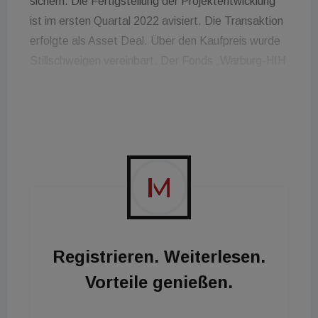
sichern. Die Fertigstellung der Projektentwicklung
ist im ersten Quartal 2022 avisiert. Die Transaktion
erfolgte als Asset Deal. Über den Kaufpreis wurde
Stillschweigen vereinbart. Der Fonds „Warburg-HIH
Logistik Deutschland Invest“ investiert in
hochwertige und drittverwendungsfähige Neubau-
Logistikhallen in Deutschland. Das Ziel-
Fondsvolumen des voll investierten „Warburg-HIH
Deutschland Logistik Invest“ soll 500 Millionen Euro
betragen. Das Eigenkapital in Höhe von 275
Millionen Euro wurde bereits vollständig bei
Investoren eingesammelt.
Registrieren. Weiterlesen.
Vorteile genießen.