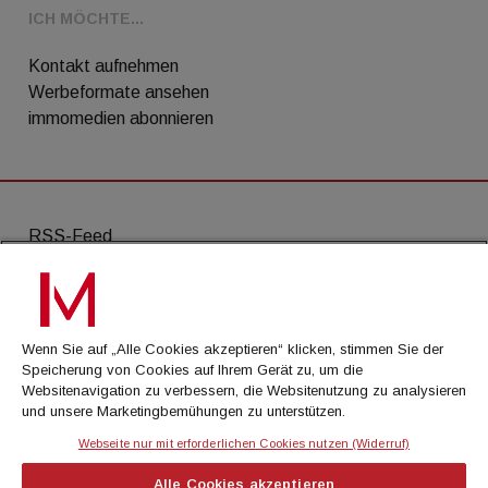
ICH MÖCHTE...
Kontakt aufnehmen
Werbeformate ansehen
immomedien abonnieren
RSS-Feed
AGB
Datenschutz
Wenn Sie auf „Alle Cookies akzeptieren“ klicken, stimmen Sie der
Kontakt
Speicherung von Cookies auf Ihrem Gerät zu, um die
Websitenavigation zu verbessern, die Websitenutzung zu analysieren
Impressum
und unsere Marketingbemühungen zu unterstützen.
Mediadaten
Webseite nur mit erforderlichen Cookies nutzen (Widerruf)
Alle Cookies akzeptieren