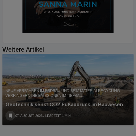
Weitere Artikel
NEUE VERFAHREN IM ERDBAU UND BEIM MATERIALRECYCLING
VERRINGERN DIE EMISSIONEN IM TIEFBAU.
Geotechnik senkt CO2-Fußabdruck im Bauwesen
07. AUGUST 2026
/ LESEZEIT 1 MIN