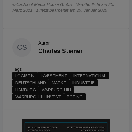
© Cachalot Media House GmbH - Veröffentlicht am 25.
März 2021 - zuletzt bearbeitet am 29. Januar 2026
Autor
CS
Charles Steiner
Tags
LOGISTIK
INVESTMENT
INTERNATIONAL
DEUTSCHLAND
MARKT
INDUSTRIE
HAMBURG
WARBURG HIH
WARBURG-HIH INVEST
BOEING