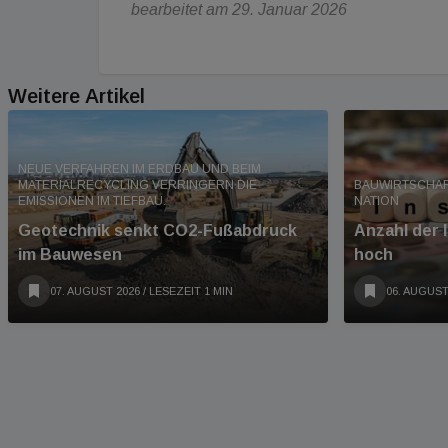
bearbeitet am 29. Januar 2026
Weitere Artikel
NEUE VERFAHREN IM ERDBAU UND BEIM
MATERIALRECYCLING VERRINGERN DIE
BAUWIRTSCHAF
EMISSIONEN IM TIEFBAU.
NATION
Geotechnik senkt CO2-Fußabdruck
Anzahl der 
im Bauwesen
hoch
07. AUGUST 2026
/ LESEZEIT 1 MIN
06. AUGUST