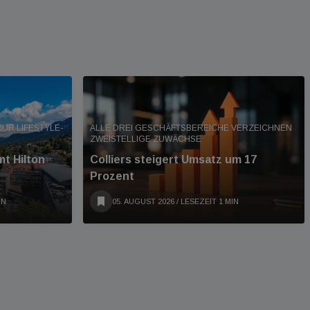
UR LIFESTYLE-
ALLE DREI GESCHÄFTSBEREICHE VERZEICHNEN
ZWEISTELLIGE ZUWÄCHSE
t Hilton
Colliers steigert Umsatz um 17
Prozent
IN
05. AUGUST 2026
/ LESEZEIT 1 MIN