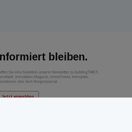
Informiert bleiben.
effen Sie eine Selektion unserer Newsletter zu buildingTIMES,
mmoflash, Immobilien Magazin, immo7news, immojobs,
mmotermin oder dem Morgenjournal
Jetzt anmelden
d
AGB
Datenschutz
Kontakt
Impressum
Mediadaten