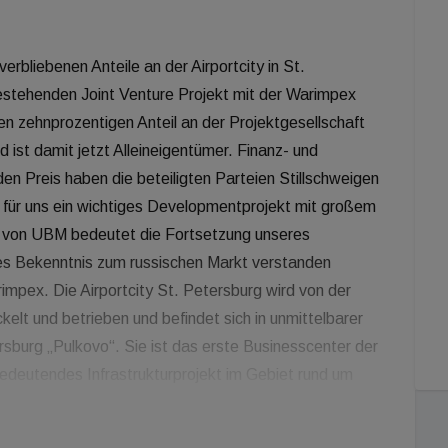
erbliebenen Anteile an der Airportcity in St.
estehenden Joint Venture Projekt mit der Warimpex
n zehnprozentigen Anteil an der Projektgesellschaft
st damit jetzt Alleineigentümer. Finanz- und
en Preis haben die beteiligten Parteien Stillschweigen
st für uns ein wichtiges Developmentprojekt mit großem
ls von UBM bedeutet die Fortsetzung unseres
s Bekenntnis zum russischen Markt verstanden
mpex. Die Airportcity St. Petersburg wird von der
lt und betrieben und befindet sich in unmittelbarer
sburg „Pulkovo“. Sie ist das erste Businesscenter der
deutendes Infrastrukturprojekt im Gebiet rund um
chsenden Wirtschaftsräume St. Petersburgs. Neben
laza sind bisher drei moderne Bürogebäude mit einer