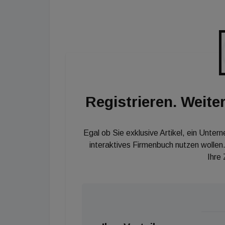
vermietbaren Fläche von insgesamt ca. 31.0
„Jupiter 1“ und „Jupiter 2“ der ersten Bauph
teilverkauft. Der dritte Turm „Zeppelin“ der
Fläche ist ebenfalls vollständig vermietet. 
vermietbarer Bürofläche ist bereits errichtet,
im 2. Quartal 2022 stattfinden.
Registrieren. Weiter
Egal ob Sie exklusive Artikel, ein Unter
interaktives Firmenbuch nutzen wollen.
Ihre