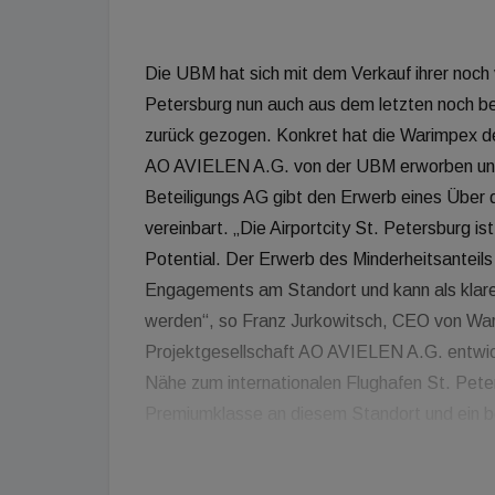
Die UBM hat sich mit dem Verkauf ihrer noch v
Petersburg nun auch aus dem letzten noch b
zurück gezogen. Konkret hat die Warimpex de
AO AVIELEN A.G. von der UBM erworben und i
Beteiligungs AG gibt den Erwerb eines Über d
vereinbart. „Die Airportcity St. Petersburg i
Potential. Der Erwerb des Minderheitsantei
Engagements am Standort und kann als klare
werden“, so Franz Jurkowitsch, CEO von Wari
Projektgesellschaft AO AVIELEN A.G. entwicke
Nähe zum internationalen Flughafen St. Peter
Premiumklasse an diesem Standort und ein be
den Flughafen, einem der am schnellsten wa
einem Vier-Sterne-Hotel der Marke Crowne P