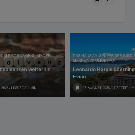
T BLEIBT SORGENKIND DER
DAS HAUS AM GENFER SEE WIRD Z
MARKE NYX UMGEBAUT
Insolvenzen weiterhin
Leonardo Hotels übernimm
Evian
 2026
/ LESEZEIT 1 MIN
06. AUGUST 2026
/ LESEZEIT 1 M