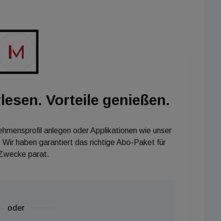
00 m² entstanden. Die beiden voll vermieteten Türme
ase mit einer Fläche von ca. 16.800 m² wurden 2015
 zweiten Bauphase mit ca. 15.600 m² vermietbarer
Der Rohbau des „Avior Tower 1“ mit rund 16.000 m²
 die Fertigstellung des Gebäudes wird voraussichtlich
lesen. Vorteile genießen.
nehmensprofil anlegen oder Applikationen wie unser
 Wir haben garantiert das richtige Abo-Paket für
 Zwecke parat.
oder