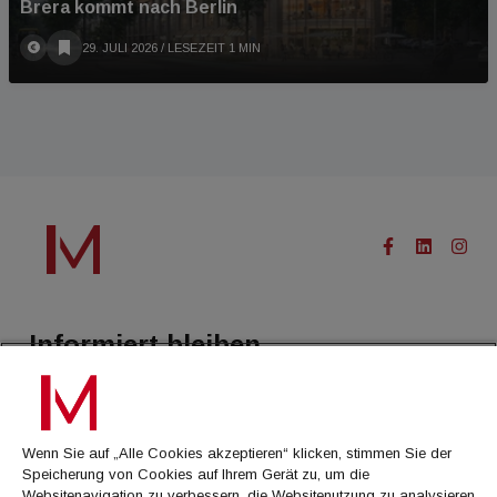
Brera kommt nach Berlin
29. JULI 2026
/ LESEZEIT 1 MIN
Informiert bleiben.
Treffen Sie eine Selektion unserer Newsletter zu buildingTIMES,
immoflash, Immobilien Magazin, immo7news, immojobs, immotermin
oder dem Morgenjournal
Wenn Sie auf „Alle Cookies akzeptieren“ klicken, stimmen Sie der
Speicherung von Cookies auf Ihrem Gerät zu, um die
Jetzt anmelden
Websitenavigation zu verbessern, die Websitenutzung zu analysieren