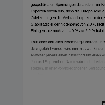
geopolitischen Spannungen durch den Iran-Kri
Experten davon aus, dass die Europäische Ze
Zuletzt stiegen die Verbraucherpreise in der
Stabilitätsziel der Notenbank von 2,0 % lieg
Einlagensatz noch von 4,0 % auf 2,0 % halbi
Laut einer aktuellen Bloomberg-Umfrage unte
durchgeführt wurde, wird nun mit zwei Zinse
erwarten jeweils einen Zinsschritt um einen V
Juni und September. Damit würde der Leitzi
steigen. In einer vorangegangenen Befragung 
worden.
Der entscheidende Treiber dieser Entwicklung
Washington, der die Brennstoffpreise in die Hö
droht sich die teure Energie durch die gesamt