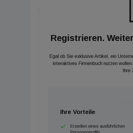
EZB-Direktoriumsmitglied Isabel Schnabel sign
werden müsse, sollte sich dieser Energiescho
dem scheidenden EZB-Vizepräsidenten Luis d
von Hormus als kritischer Faktor in einem Umf
Registrieren. Weiter
Egal ob Sie exklusive Artikel, ein Unter
interaktives Firmenbuch nutzen wollen.
Ihre
Ihre Vorteile
Erstellen eines ausführlichen
Personenprofils