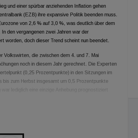
eg und einer spürbar anziehenden Inflation gehen
ntralbank (EZB) ihre expansive Politik beenden muss.
 Eurozone von 2,6 % auf 3,0 %, was deutlich über dem
t. In den vergangenen zwei Jahren war der
ert worden, doch dieser Trend scheint nun beendet.
r Volkswirten, die zwischen dem 4. und 7. Mai
rhöhungen noch in diesem Jahr gerechnet. Die Experten
iertelpunkt (0,25 Prozentpunkte) in den Sitzungen im
ns bis zum Herbst insgesamt um 0,5 Prozentpunkte
war lediglich eine einzige Anhebung prognostiziert
 ist der anhaltende Konflikt zwischen Teheran und
he treibt. Da keine Einigung im Iran-Krieg in Sicht ist,
en wirtschaftlichen Preisketten in Europa zu ziehen.