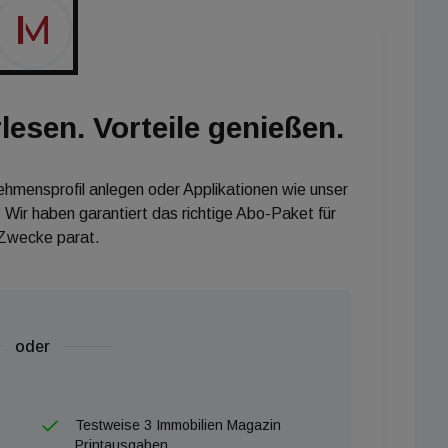
alisierte bereits, dass die Geldpolitik gestrafft
ck ausweiten. Für die kommende Juni-Sitzung gilt laut
e Guindos insbesondere die Offenhaltung der Straße
eld „brutaler“ Unsicherheit.
lesen. Vorteile genießen.
nehmensprofil anlegen oder Applikationen wie unser
 Wir haben garantiert das richtige Abo-Paket für
 Zwecke parat.
oder
Testweise 3 Immobilien Magazin
Printausgaben