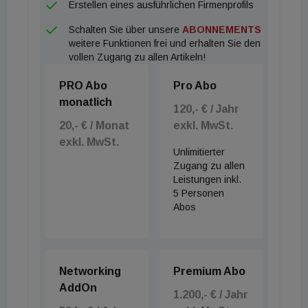
Erstellen eines ausführlichen Firmenprofils
unseren Kund:innen dabei zu helfen, sich in einem
Schalten Sie über unsere
ABONNEMENTS
sich schnell verändernden Marktumfeld
weitere Funktionen frei und erhalten Sie den
zurechtzufinden. Die Dynamik in ganz Europa ist
vollen Zugang zu allen Artikeln!
nach wie vor stark, und unser Team konzentriert
PRO Abo
Pro Abo
sich weiterhin darauf, die besten Ergebnisse für
monatlich
unsere Kund:innen zu erzielen“, sagt Carine
120,- € / Jahr
20,- € / Monat
exkl. MwSt.
Bonnejean, Managing Director – Hotels &
exkl. MwSt.
International bei Christie & Co.
Unlimitierter
Zugang zu allen
Leistungen inkl.
5 Personen
Abos
Networking
Premium Abo
AddOn
1.200,- € / Jahr