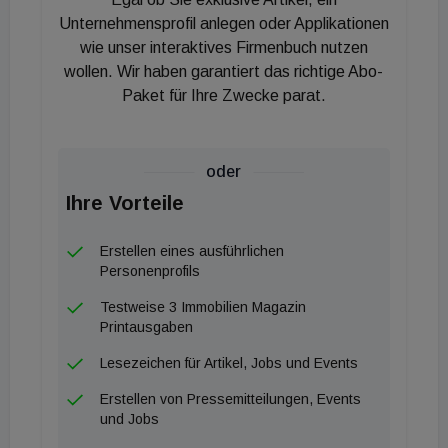
Unternehmensprofil anlegen oder Applikationen
Zu den größten Transaktionen des Jahres zählte
wie unser interaktives Firmenbuch nutzen
wollen. Wir haben garantiert das richtige Abo-
der Verkauf des Vienna Marriott Hotel im Juli 2025.
Paket für Ihre Zwecke parat.
Das Hotel wurde für mehr als 100 Millionen Euro
veräußert und war damit die größte
Einzeltransaktion, die Christie & Co im vergangenen
oder
Jahr vermittelt hat.
Ihre Vorteile
Für das Unternehmen ist das Ergebnis auch ein
Erstellen eines ausführlichen
Hinweis auf die weiterhin hohe Aktivität im
Personenprofils
europäischen Hotelmarkt. „Wir freuen uns sehr,
Testweise 3 Immobilien Magazin
dass das MSCI Global Broker Ranking die
Printausgaben
außergewöhnliche Leistung unseres Hotelteams im
Lesezeichen für Artikel, Jobs und Events
Jahr 2025 würdigt. Dank unserer langjährigen
Erstellen von Pressemitteilungen, Events
Präsenz und unserer fundierten Fachkenntnisse in
und Jobs
diesem Sektor waren wir gut positioniert, um