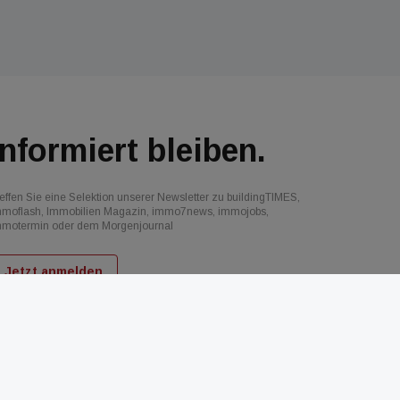
Informiert bleiben.
effen Sie eine Selektion unserer Newsletter zu buildingTIMES,
mmoflash, Immobilien Magazin, immo7news, immojobs,
mmotermin oder dem Morgenjournal
Jetzt anmelden
d
AGB
Datenschutz
Kontakt
Impressum
Mediadaten