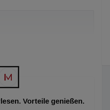
sen, gewisse Assetklassen restriktiver zu
inanzieren.“
lesen. Vorteile genießen.