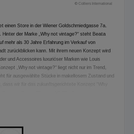
© Colliers International
t einen Store in der Wiener Goldschmiedgasse 7a.
s. Hinter der Marke „Why not vintage?“ steht Beata
uf mehr als 30 Jahre Erfahrung im Verkauf von
tadt zurückblicken kann. Mit ihrem neuen Konzept wird
ider und Accessoires luxuriöser Marken wie Louis
onzept „Why not vintage?“ liegt nicht nur im Trend,
teht für ausgewählte Stücke in makellosem Zustand und
r, dass wir für das zukunftsgerichtete Konzept “Why
r Innenstadt im exklusiven Umfeld der
lbarer Nachbarschaft zu Marken wie Versace, Philipp
intage?„ eine hervorragende Aufwertung und
ch die Eröffnung des Rosewood Hotels im Jahr 2023
Tanczer, Head of Retail bei Colliers.