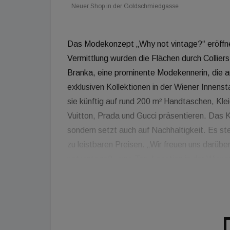
Neuer Shop in der Goldschmiedgasse
Das Modekonzept „Why not vintage?“ eröffne
Vermittlung wurden die Flächen durch Collier
Branka, eine prominente Modekennerin, die a
exklusiven Kollektionen in der Wiener Innens
sie künftig auf rund 200 m² Handtaschen, Kle
Vuitton, Prada und Gucci präsentieren. Das K
sondern setzt auch auf Nachhaltigkeit. Es s
zu leistbaren Preisen. „Wir freuen uns darübe
not vintage?„ eine Top-Location in der Wiene
Goldschmiedgasse finden konnten. In unmitte
Plein und Newone gelegen, stellt “Why not v
Ergänzung des Standortes dar, der auch dur
weiter an Prestige gewinnen wird.“, so Tanja 