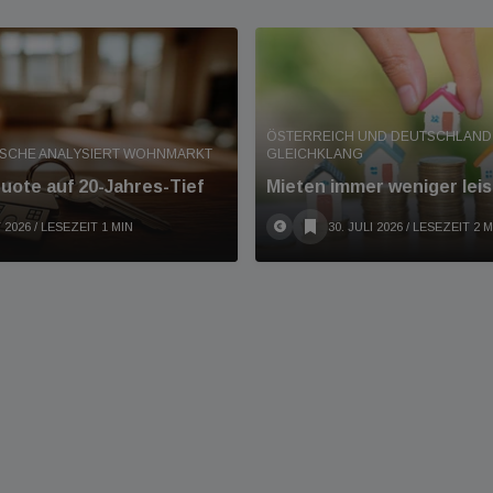
ÖSTERREICH UND DEUTSCHLAND 
ISCHE ANALYSIERT WOHNMARKT
GLEICHKLANG
ote auf 20-Jahres-Tief
Mieten immer weniger leis
 2026
/ LESEZEIT 1 MIN
30. JULI 2026
/ LESEZEIT 2 M