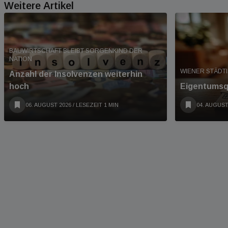
Weitere Artikel
BAUWIRTSCHAFT BLEIBT SORGENKIND DER
NATION
WIENER STÄDT
Anzahl der Insolvenzen weiterhin
hoch
Eigentumsqu
06. AUGUST 2026
/ LESEZEIT 1 MIN
04. AUGUST