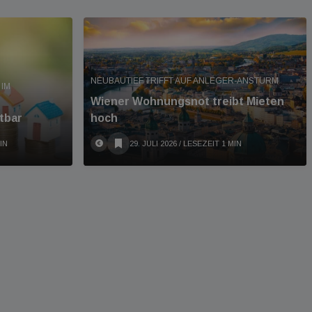
NEUBAUTIEF TRIFFT AUF ANLEGER-ANSTURM
IM
Wiener Wohnungsnot treibt Mieten
tbar
hoch
IN
29. JULI 2026
/ LESEZEIT 1 MIN