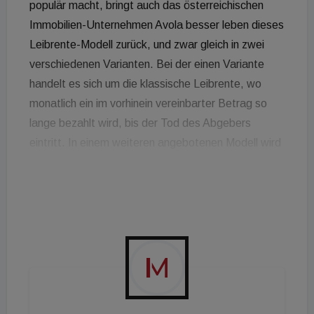
populär macht, bringt auch das österreichischen
Immobilien-Unternehmen Avola besser leben dieses
Leibrente-Modell zurück, und zwar gleich in zwei
verschiedenen Varianten. Bei der einen Variante
handelt es sich um die klassische Leibrente, wo
monatlich ein im vorhinein vereinbarter Betrag so
lange bezahlt wird, bis der Tod des Abgebers
eintritt. In einem weiteren angebotenen Modell wird
ein fixer Kaufpreis vereinbart und sofort bezahlt.
Der Abgeber hat aber zeitlebens und
unbeschränktes Wohnrecht. Angeboten wird dieses
Modell Immobilieneigentümern auf Basis eines
versicherungsmathematischen Modells. Der Wert
der Immobilie wird nach gängigen Kriterien wie
Größe, Lage und Zustand ermittelt und mit einer
individuellen Pauschale für das lebenslange