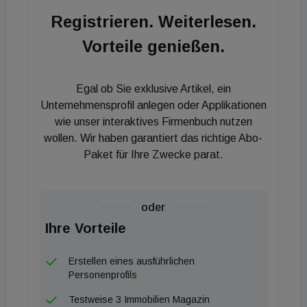
Wohnrecht gegengerechnet. Die Differenz ergibt
Registrieren. Weiterlesen.
das Plus, das sich - abhängig vom Alter - zwischen
Vorteile genießen.
50 und 70 Prozent vom Marktwert der Immobilie
bewegt.
Egal ob Sie exklusive Artikel, ein
Unternehmensprofil anlegen oder Applikationen
wie unser interaktives Firmenbuch nutzen
wollen. Wir haben garantiert das richtige Abo-
Paket für Ihre Zwecke parat.
oder
Ihre Vorteile
Erstellen eines ausführlichen
Personenprofils
Testweise 3 Immobilien Magazin