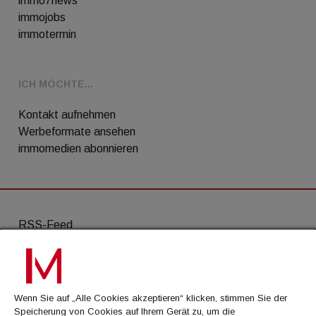
immo7news
immojobs
immotermin
ICH MÖCHTE...
Kontakt aufnehmen
Werbeformate ansehen
immomedien abonnieren
RSS-Feed
AGB
Datenschutz
Wenn Sie auf „Alle Cookies akzeptieren“ klicken, stimmen Sie der
Kontakt
Speicherung von Cookies auf Ihrem Gerät zu, um die