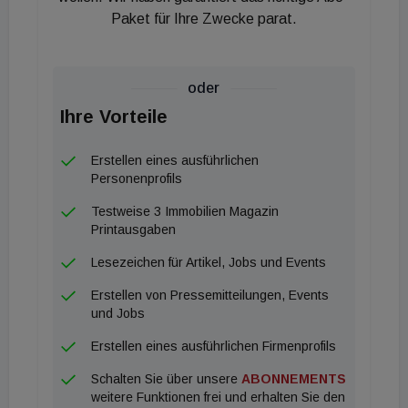
Paket für Ihre Zwecke parat.
m² stabil. Druck verspüren hingegen ältere
Bestandsobjekte in Randlagen. Anthony Crow,
Abteilungsleiter bei Otto Immobilien, beobachtet
oder
eine neue Vorsicht bei den Unternehmen: „Die
Ihre Vorteile
Nachfrage ist deutlich selektiver geworden. Viele
Unternehmen verschieben Standortentscheidungen
Erstellen eines ausführlichen
oder prüfen intensiver.“ Großabschlüsse über
Personenprofils
10.000 m² blieben 2025 die Ausnahme; der Markt
Testweise 3 Immobilien Magazin
wird derzeit von kleinteiligen Anmietungen
Printausgaben
getragen.
Lesezeichen für Artikel, Jobs und Events
Erstellen von Pressemitteilungen, Events
Da Neuwidmungen auf der grünen Wiese politisch
und Jobs
und ökologisch immer schwieriger werden, rückt das
Erstellen eines ausführlichen Firmenprofils
Flächenrecycling (Brownfields) ins Zentrum der
Schalten Sie über unsere
ABONNEMENTS
Strategien. Die Grundstückspreise spiegeln diesen
weitere Funktionen frei und erhalten Sie den
Mangel wider: Im Top-Segment Wien Süd werden