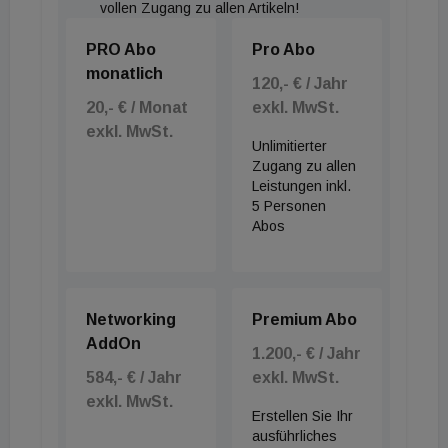
vollen Zugang zu allen Artikeln!
weiterhin Spitzenwerte von rund 550 Euro pro m²
PRO Abo
Pro Abo
erzielt. Alexandra Fischer, Teamleiterin Industrie &
monatlich
Logistik, sieht eine zunehmende Differenzierung:
120,- € / Jahr
20,- € / Monat
exkl. MwSt.
„Hochwertige Flächen in guten Lagen behaupten
exkl. MwSt.
sich weiterhin, während weniger attraktive Objekte
Unlimitierter
stärker unter Druck geraten.“
Zugang zu allen
Leistungen inkl.
5 Personen
Für das restliche Jahr 2026 rechnet die Branche mit
Abos
einer weiteren Marktbereinigung. „Die aktuelle
Marktphase sorgt für mehr Realismus auf beiden
Seiten“, resümiert Eugen Otto. Die neue Balance
Networking
Premium Abo
zwischen vorsichtigen Nutzern und
AddOn
1.200,- € / Jahr
adaptionsfähigen Entwicklern wird das laufende
584,- € / Jahr
exkl. MwSt.
Geschäftsjahr maßgeblich prägen.
exkl. MwSt.
Erstellen Sie Ihr
ausführliches