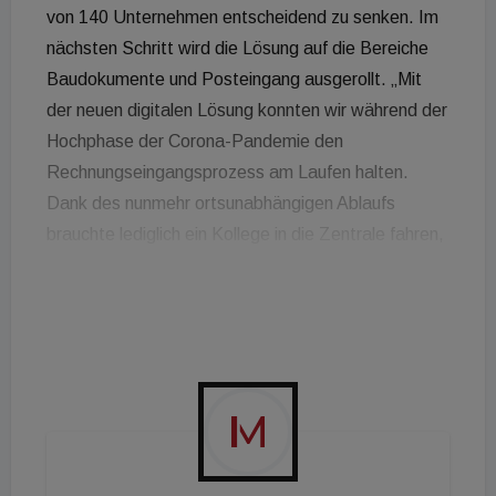
von 140 Unternehmen entscheidend zu senken. Im
nächsten Schritt wird die Lösung auf die Bereiche
Baudokumente und Posteingang ausgerollt. „Mit
der neuen digitalen Lösung konnten wir während der
Hochphase der Corona-Pandemie den
Rechnungseingangsprozess am Laufen halten.
Dank des nunmehr ortsunabhängigen Ablaufs
brauchte lediglich ein Kollege in die Zentrale fahren,
um einmal täglich sämtliche Dokumente
einzuscannen. Den gesamten weiteren Prozess
konnten die Kollegen und ich aus den Homeoffices
mittels Web-Zugriff auf Ephesoft Transact
erledigen“, erzählt Beate Braun, Assistenz Leitung
FIBU bei der Wien-Süd. Wien-Süd konnte schon in
den ersten sechs Monaten die Fehlerquote mittels
Ephesoft Transact auf 7,12 Prozent reduzieren -