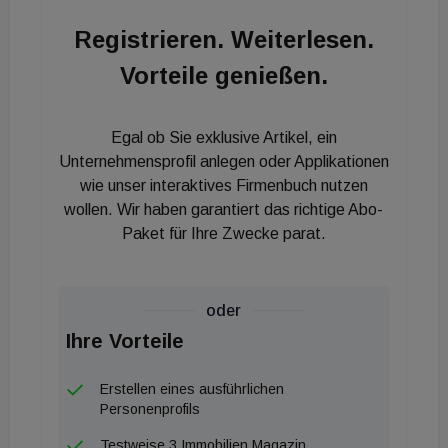
bereits 85,81 Prozent aller Rechnungen laufen über
Registrieren. Weiterlesen.
den neuen Prozess. Nur ein paar wenige
Vorteile genießen.
Ausnahmen müssen aktuell noch händisch
verarbeitet werden. „Im nächsten Schritt planen wir
in enger Zusammenarbeit mit dem Team der
Egal ob Sie exklusive Artikel, ein
Finanzbuchhaltung Wien-Süd Ephesoft Transact
Unternehmensprofil anlegen oder Applikationen
auf die Bereiche Baudokumente und Posteingang
wie unser interaktives Firmenbuch nutzen
wollen. Wir haben garantiert das richtige Abo-
auszurollen. Damit das Wien-Süd-Team auch hier
Paket für Ihre Zwecke parat.
von den zahlreichen Vorteilen profitiert, die sich
bereits in der Rechnungseingangsverarbeitung
gezeigt haben“, so Reto Pazderka,
oder
Geschäftsführer adesso Austria, über die weitere
Ihre Vorteile
Zusammenarbeit mit Wien-Süd.
Erstellen eines ausführlichen
Personenprofils
Testweise 3 Immobilien Magazin