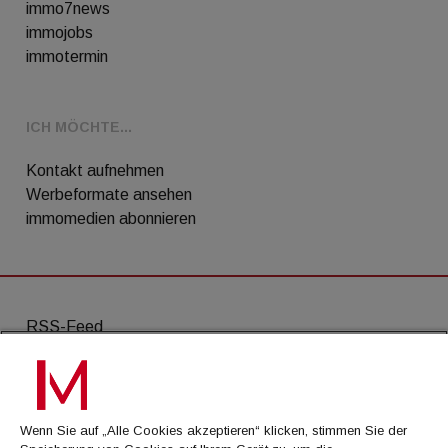
immo7news
immojobs
immotermin
ICH MÖCHTE...
Kontakt aufnehmen
Werbeformate ansehen
immomedien abonnieren
RSS-Feed
AGB
Datenschutz
Wenn Sie auf „Alle Cookies akzeptieren“ klicken, stimmen Sie der
Kontakt