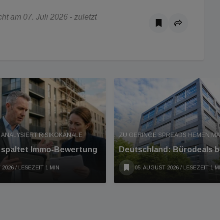
t am 07. Juli 2026 - zuletzt
 ANALYSIERT RISIKOKANÄLE
ZU GERINGE SPREADS HEMEN M
e spaltet Immo-Bewertung
Deutschland: Bürodeals b
 2026
/ LESEZEIT 1 MIN
05. AUGUST 2026
/ LESEZEIT 1 M