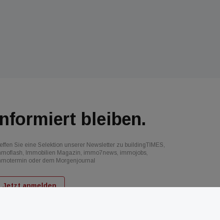
Informiert bleiben.
effen Sie eine Selektion unserer Newsletter zu buildingTIMES,
mmoflash, Immobilien Magazin, immo7news, immojobs,
mmotermin oder dem Morgenjournal
Jetzt anmelden