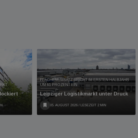
FLÄCHENUMSATZ BRICHT IM ERSTEN HALBJAHR
ARKT
UM 61 PROZENT EIN
lockiert
Leipziger Logistikmarkt unter Druck
IN
05. AUGUST 2026
/ LESEZEIT 2 MIN