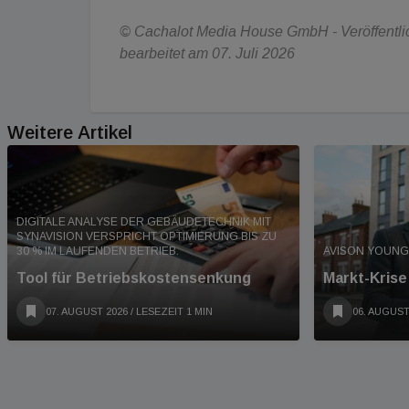
© Cachalot Media House GmbH - Veröffentlich
bearbeitet am 07. Juli 2026
Weitere Artikel
DIGITALE ANALYSE DER GEBÄUDETECHNIK MIT
SYNAVISION VERSPRICHT OPTIMIERUNG BIS ZU
30 % IM LAUFENDEN BETRIEB.
AVISON YOUNG
Tool für Betriebskostensenkung
Markt-Kris
07. AUGUST 2026
/ LESEZEIT 1 MIN
06. AUGUST