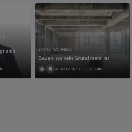
TIG
STORY | WOHNBAU
gt sich
Bauen, wo kein Grund mehr ist
IN
07. JULI 2026
/ LESEZEIT 5 MIN