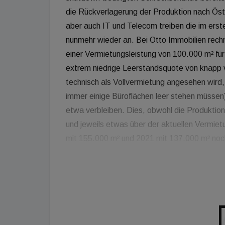
die Rückverlagerung der Produktion nach Öste
aber auch IT und Telecom treiben die im er
nunmehr wieder an. Bei Otto Immobilien rech
einer Vermietungsleistung von 100.000 m² für 
extrem niedrige Leerstandsquote von knapp vi
technisch als Vollvermietung angesehen wird
immer einige Büroflächen leer stehen müssen
etwa verbleiben. Dies, obwohl die Produktions
und jeweils etwas über der aktuellen Vermietu
mit 155.000 m² und 2021 mit 137.000 m² noch
fertig geworden sind. Da ja jedes Jahr alte,
durch Umnutzung oder Abriss entzogen werde
beiden Jahre unterm Strich in etwa der Nach
m². Da einige Bauträger aktuell verunsichert
einem Verknappung bei Büroflächen kommen k
sieht anders aus.