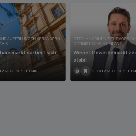
UND AUFTEILUNGEN VERÄNDERN
OTTO IMMOBILIEN ZIEHT VORSICH
AMIK
OPTIMISTISCHE H1-BILANZ
hausmarkt sortiert sich
Wiener Gewerbemarkt zei
stabil
I 2026
/ LESEZEIT 1 MIN
09. JULI 2026
/ LESEZEIT 1 M