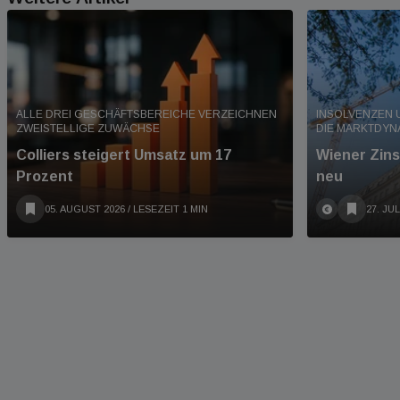
ALLE DREI GESCHÄFTSBEREICHE VERZEICHNEN
INSOLVENZEN 
ZWEISTELLIGE ZUWÄCHSE
DIE MARKTDYN
Colliers steigert Umsatz um 17
Wiener Zins
Prozent
neu
05. AUGUST 2026
/ LESEZEIT 1 MIN
27. JUL