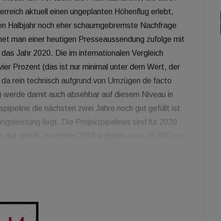
rreich aktuell einen ungeplanten Höhenflug erlebt,
sten Halbjahr noch eher schaumgebremste Nachfrage
net man einer heutigen Presseaussendung zufolge mit
das Jahr 2020. Die im internationalen Vergleich
er Prozent (das ist nur minimal unter dem Wert, der
, da rein technisch aufgrund von Umzügen de facto
) werde damit auch absehbar auf diesem Niveau in
pipeline die nächsten zwei Jahre noch gut gefüllt ist
ngsleistung liegt. Die Projektpipelines sind für 2020
 gut gefüllt, nachdem 2019 lediglich etwa 36.000 m²
 nicht mehr als Büro nutzbare Flächen dem Büromarkt
n, entspricht die Produktionsleistung der kommenden
rage. Zum Verglich: 2018 waren es noch rund 256.000
 sind, ist durchaus absehbar, dass es ab 2022 wieder zu
önnte. So oder so: Krise für den Wiener Büromarkt