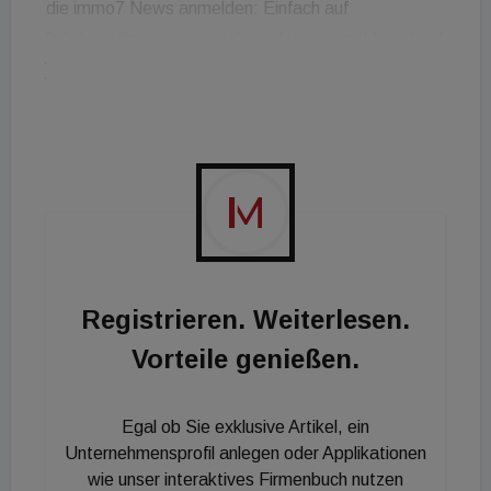
die immo7 News anmelden: Einfach auf
[url=http://immoseven.at/newsletteranmeldung.html
]immoseven.at[/url] klicken, Daten eingeben und
abonnieren. Schon werden Sie jeden Freitagmorgen
mit den wichtigsten Nachrichten der Woche in
unserem Web-TV-Format versorgt!
Registrieren. Weiterlesen.
Vorteile genießen.
Egal ob Sie exklusive Artikel, ein
Unternehmensprofil anlegen oder Applikationen
wie unser interaktives Firmenbuch nutzen