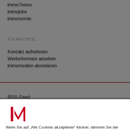
immo7news
immojobs
immotermin
ICH MÖCHTE...
Kontakt aufnehmen
Werbeformate ansehen
immomedien abonnieren
RSS-Feed
AGB
Datenschutz
Wenn Sie auf „Alle Cookies akzeptieren“ klicken, stimmen Sie der
Kontakt