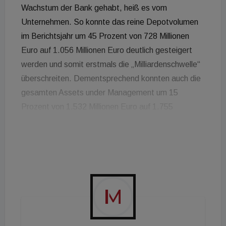
Wachstum der Bank gehabt, heiß es vom
Unternehmen. So konnte das reine Depotvolumen
im Berichtsjahr um 45 Prozent von 728 Millionen
Euro auf 1.056 Millionen Euro deutlich gesteigert
werden und somit erstmals die „Milliardenschwelle“
überschreiten. Dementsprechend konnten auch die
gesamten Assets under Management um 15
Prozent von 1.532 Millionen Euro auf 1.755
Millionen Euro zulegen. Einmaleffekte aufgrund der
Krise belasten aber das Jahresergebnis, das sich
im Jahresvergleich von 406 Millionen Euro auf 313
Millionen Euro reduzierte. Aufgrund der
Marktverwerfungen zu Beginn der Krise wurden
risikoreduzierende Maßnahmen im Bankbuch
gesetzt, die zu einem negativen
Finanzanlageergebnis i.H.v. 1,2 Millionen Euro