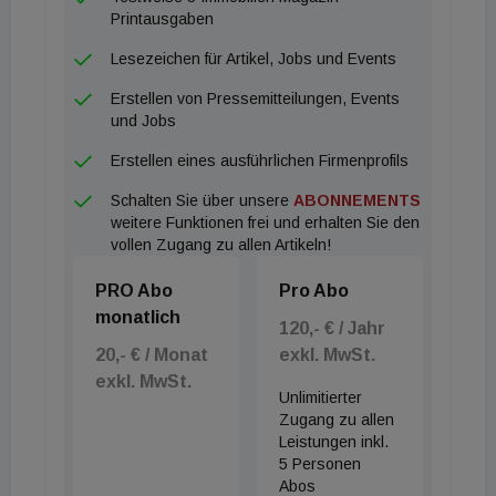
Damit waren wir für jede Marktphase gut
Printausgaben
positioniert und so konnte die Bank im
Lesezeichen für Artikel, Jobs und Events
Kerngeschäft deutlich zulegen. COVID-19 hat
Erstellen von Pressemitteilungen, Events
aufgrund von Einmaleffekten jedoch auch Spuren im
und Jobs
Ergebnis hinterlassen“, kommentiert Christoph
Erstellen eines ausführlichen Firmenprofils
Raninger, CEO der Wiener Privatbank, die
Schalten Sie über unsere
ABONNEMENTS
Jahresbilanz
weitere Funktionen frei und erhalten Sie den
vollen Zugang zu allen Artikeln!
PRO Abo
Pro Abo
monatlich
120,- € / Jahr
20,- € / Monat
exkl. MwSt.
exkl. MwSt.
Unlimitierter
Zugang zu allen
Leistungen inkl.
5 Personen
Abos