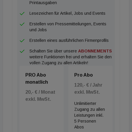
vor. Ein weiteres niederösterreichisches
Printausgaben
Eigentumsprojekt sind die TechWoodHomes in
Lesezeichen für Artikel, Jobs und Events
Gaaden bei Mödling. Ziel des Wiener Entwicklers
Erstellen von Pressemitteilungen, Events
war es, "das perfekte Haus" in moderner
und Jobs
Holzbauweise zu entwickeln. Die Ausführungen des
Erstellen eines ausführlichen Firmenprofils
Konzepts reichen vom freistehenden
Schalten Sie über unsere
ABONNEMENTS
Einfamilienhaus bis hin zu Reihen- und
weitere Funktionen frei und erhalten Sie den
Doppelhäusern. Jetzt kommen zehn Doppelhäuser
vollen Zugang zu allen Artikeln!
zwischen 3 und 5 Zimmern bzw. 110 und 148 m2 in
PRO Abo
Pro Abo
den Verkauf. Sie sind in atmungsaktiver
monatlich
Holzbauweise mit nachhaltiger Schafwolldämmung
120,- € / Jahr
20,- € / Monat
exkl. MwSt.
gebaut und haben je eine hauseigene
exkl. MwSt.
Photovoltaikanlage sowie eine Luftwärmepumpe
Unlimitierter
zur Heizung und Kühlung. Sie sind Smart Homes mit
Zugang zu allen
Leistungen inkl.
Zutritt über KNX, Licht, optionale Kameras sowie
5 Personen
die automatische Beschattung ist per App
Abos