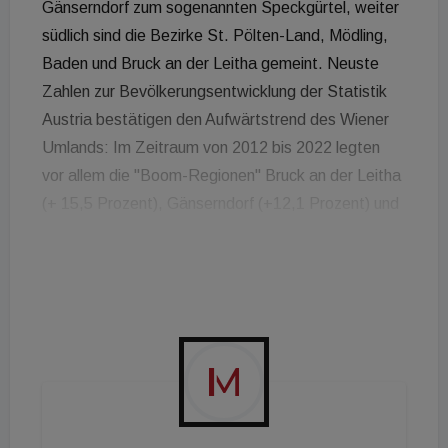
Gänserndorf zum sogenannten Speckgürtel, weiter
südlich sind die Bezirke St. Pölten-Land, Mödling,
Baden und Bruck an der Leitha gemeint. Neuste
Zahlen zur Bevölkerungsentwicklung der Statistik
Austria bestätigen den Aufwärtstrend des Wiener
Umlands: Im Zeitraum von 2012 bis 2022 legten
vor allem die "Boom-Regionen" Bruck an der Leitha
(+ 15,5 Prozent), Gänserndorf (+12,1 Prozent) und
Tulln (+11,9 Prozent) stark an Einwohnern zu. "Das
Kaufimmobilienangebot in Niederösterreich hinkt
fast schon traditionell der Nachfrage hinterher.
Daran ändert auch die derzeitige Wirtschaftslage
wenig", stellt Kevin Dzieza, Geschäftsführer bei
teamneunzehn, fest. Vielmehr habe die
Coronapandemie das Interesse an Wohnimmobilien
in Niederösterreich noch weiter verstärkt: "Die