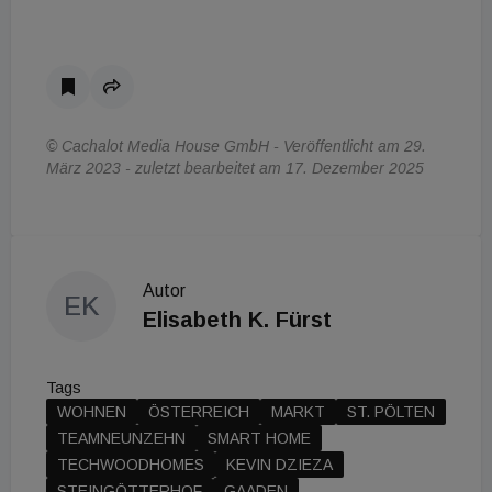
© Cachalot Media House GmbH - Veröffentlicht am 29.
März 2023 - zuletzt bearbeitet am 17. Dezember 2025
Autor
EK
Elisabeth K. Fürst
Tags
WOHNEN
ÖSTERREICH
MARKT
ST. PÖLTEN
TEAMNEUNZEHN
SMART HOME
TECHWOODHOMES
KEVIN DZIEZA
STEINGÖTTERHOF
GAADEN