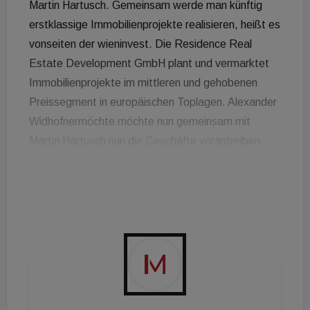
Martin Hartusch. Gemeinsam werde man künftig
erstklassige Immobilienprojekte realisieren, heißt es
vonseiten der wieninvest. Die Residence Real
Estate Development GmbH plant und vermarktet
Immobilienprojekte im mittleren und gehobenen
Preissegment in europäischen Toplagen. Alexander
Widhofnermöchte möchte nun gemeinsam mit
Martin Hartusch nun die Geschäfte vorantreiben.
Hartusch ist Baumeister und Ingenieur und verfügt
über mehr als 20 Jahre Berufserfahrung in der
Baubranche. Als Gründungsmitglied des Residence-
Management-Teams ist er für die
Immobilienakquisition, den Verkauf der Projekte, die
Bautechnik sowie die Kalkulation und das
Controlling verantwortlich. „Ich freue mich auf die
Zusammenarbeit mit Martin Hartusch und seinem