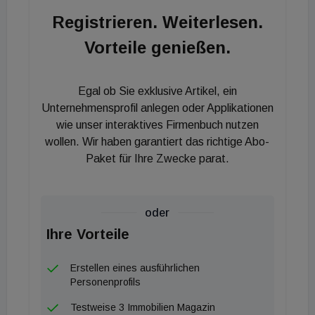
äußerst kompetenten Netzwerk in und um das
Registrieren. Weiterlesen.
Thema Immobilien. Gemeinsam mit diesen Finanz-
Vorteile genießen.
und Immobilienprofis werden wir die Geschäfte
erfolgreich vorantreiben und Top-
Immobilienprojekte realisieren“, so Widhofner, CEO
Egal ob Sie exklusive Artikel, ein
der wieninvest Group. Martin Hartusch ergänzt:
Unternehmensprofil anlegen oder Applikationen
„Diese Partnerschaft eröffnet zahlreiche
wie unser interaktives Firmenbuch nutzen
wollen. Wir haben garantiert das richtige Abo-
Möglichkeiten, denn unsere Geschäftszweige
Paket für Ihre Zwecke parat.
ergänzen sich großartig.“
oder
Ihre Vorteile
Erstellen eines ausführlichen
Personenprofils
Testweise 3 Immobilien Magazin