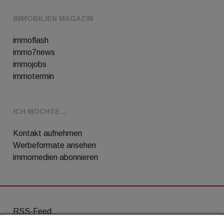
IMMOBILIEN MAGAZIN
immoflash
immo7news
immojobs
immotermin
ICH MÖCHTE...
Kontakt aufnehmen
Werbeformate ansehen
immomedien abonnieren
RSS-Feed