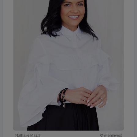
Nathalie Maaß
© wieninvest