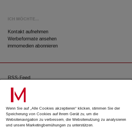
ICH MÖCHTE...
Kontakt aufnehmen
Werbeformate ansehen
immomedien abonnieren
RSS-Feed
AGB
Datenschutz
Wenn Sie auf „Alle Cookies akzeptieren“ klicken, stimmen Sie der
Kontakt
Speicherung von Cookies auf Ihrem Gerät zu, um die
Websitenavigation zu verbessern, die Websitenutzung zu analysieren
Impressum
und unsere Marketingbemühungen zu unterstützen.
Mediadaten