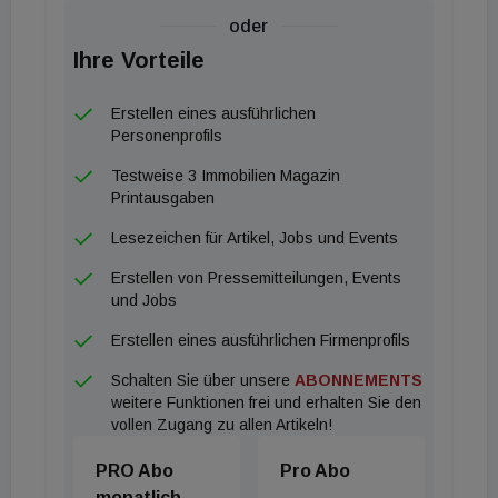
allen im Team die Möglichkeit zu bieten durch ihre
oder
Ideen, Ansätze und Kreativität, die
Ihre Vorteile
Immobilienbranche mitzugestalten. Ich freue mich,
dass wir mit Natalie Maaß eine Expertin gewonnen
Erstellen eines ausführlichen
haben, die durch maßgeschneiderte
Personenprofils
Finanzierungspläne unser Wachstum unterstützen
Testweise 3 Immobilien Magazin
und ideale Lösungen für unsere Kunden und
Printausgaben
Investoren finden wird. Christian Klaus ist mit seinen
Lesezeichen für Artikel, Jobs und Events
über 20 Jahren an Erfahrung ein Spezialist auf dem
Erstellen von Pressemitteilungen, Events
Rechtsgebiet. Ich freue mich auf die zukünftige
und Jobs
Zusammenarbeit", zeigt sich Alexander Widhofner,
Erstellen eines ausführlichen Firmenprofils
Geschäftsführer der wieninvest, erfreut.
Schalten Sie über unsere
ABONNEMENTS
weitere Funktionen frei und erhalten Sie den
vollen Zugang zu allen Artikeln!
PRO Abo
Pro Abo
monatlich