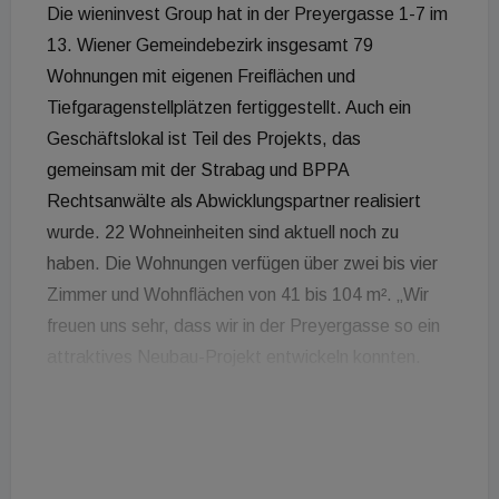
Die wieninvest Group hat in der Preyergasse 1-7 im
13. Wiener Gemeindebezirk insgesamt 79
Wohnungen mit eigenen Freiflächen und
Tiefgaragenstellplätzen fertiggestellt. Auch ein
Geschäftslokal ist Teil des Projekts, das
gemeinsam mit der Strabag und BPPA
Rechtsanwälte als Abwicklungspartner realisiert
wurde. 22 Wohneinheiten sind aktuell noch zu
haben. Die Wohnungen verfügen über zwei bis vier
Zimmer und Wohnflächen von 41 bis 104 m². „Wir
freuen uns sehr, dass wir in der Preyergasse so ein
attraktives Neubau-Projekt entwickeln konnten.
Neben der exzellenten Lage überzeugt es vor allem
durch seine ideale Grundrissplanung. Das Projekt
wird allen Bedürfnissen gerecht und bietet
Wohnfreude für Jung und Alt“, sagt Alexander