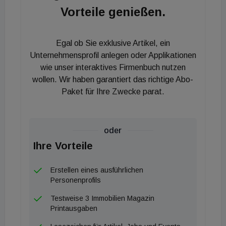
Strukturen setzen, punkten die Privatiers mit
Vorteile genießen.
Individualität und einer geschärften Positionierung.
Dieser Erfolg ist laut Bericht das Ergebnis
Egal ob Sie exklusive Artikel, ein
kontinuierlicher Investitionen in Qualität und
Unternehmensprofil anlegen oder Applikationen
Substanz, wobei Betriebe in zentralen touristischen
wie unser interaktives Firmenbuch nutzen
Lagen die Nase vorn haben.
wollen. Wir haben garantiert das richtige Abo-
Paket für Ihre Zwecke parat.
Trotz drückender Herausforderungen wie
Personalknappheit, steigenden Kosten und
geopolitischen Unsicherheiten ist die Zuversicht
oder
unter den Privathoteliers im Vergleich zu früheren
Ihre Vorteile
Studien aus den Jahren 2013 und 2017 signifikant
Erstellen eines ausführlichen
gestiegen. Elena Berwanger, Consultant bei
Personenprofils
Christie & Co, beobachtet eine zunehmende
Testweise 3 Immobilien Magazin
Professionalisierung der Szene. Der wachsende
Printausgaben
Wettbewerbsdruck fungiert hierbei als Katalysator,