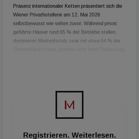
Präsenz internationaler Ketten präsentiert sich die
Wiener Privathotellerie am 12. Mai 2026
selbstbewusst wie selten zuvor. Während privat
geführte Häuser rund 65 % der Betriebe stellen,
dominieren Markenhotels zwar mit etwa 64 % der
Zimmerkapazitäten, geraten aber beim Preisniveau
gegenüber den unabhängigen Betrieben ins
Hintertreffen.
Die operativen Kennzahlen offenbaren eine klare
strategische Kluft: Den Privathotels gelang es im
Jahr 2025, bei vergleichbarer Auslastung eine
durchschnittliche Zimmerrate durchzusetzen, die
rund 32 % über jener der markengeführten
Konkurrenz lag. Während Kettenbetriebe primär auf
Registrieren. Weiterlesen.
Volumen, internationale Reichweite und effiziente