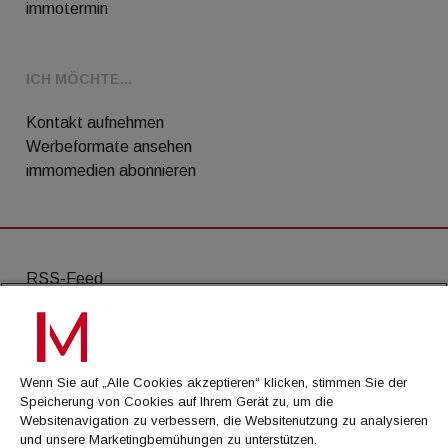
immotermin
ICH MÖCHTE...
Kontakt aufnehmen
Werbeformate ansehen
immomedien abonnieren
RSS-Feed
AGB
Datenschutz
Wenn Sie auf „Alle Cookies akzeptieren“ klicken, stimmen Sie der
Kontakt
Speicherung von Cookies auf Ihrem Gerät zu, um die
Websitenavigation zu verbessern, die Websitenutzung zu analysieren
Impressum
und unsere Marketingbemühungen zu unterstützen.