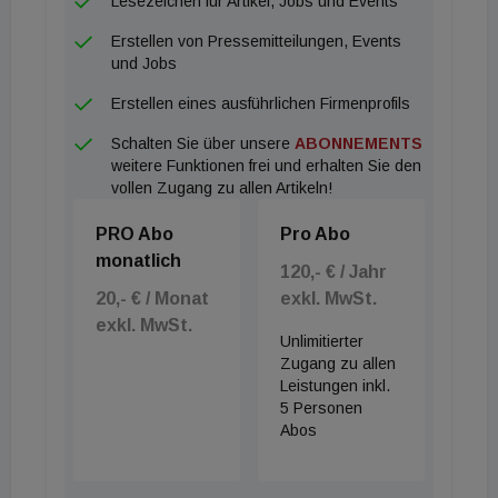
Lesezeichen für Artikel, Jobs und Events
der die Eigentümer dazu zwingt, ihre Profile stetig
zu schärfen und die wirtschaftliche Standfestigkeit
Erstellen von Pressemitteilungen, Events
und Jobs
durch gezielte Modernisierungen zu sichern.
Erstellen eines ausführlichen Firmenprofils
Schalten Sie über unsere
ABONNEMENTS
weitere Funktionen frei und erhalten Sie den
vollen Zugang zu allen Artikeln!
PRO Abo
Pro Abo
monatlich
120,- € / Jahr
20,- € / Monat
exkl. MwSt.
exkl. MwSt.
Unlimitierter
Zugang zu allen
Leistungen inkl.
5 Personen
Abos