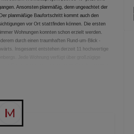
gangen. Ansonsten planmäßig, denn ungeachtet der
Der planmäßige Baufortschritt kommt auch den
ichtigungen vor Ort stattfinden können. Die ersten
 Zimmer Wohnungen konnten schon erzielt werden.
nderem durch einen traumhaften Rund-um-Blick -
nwärts. Insgesamt entstehen derzeit 11 hochwertige
bergs. Jede Wohnung verfügt über großzügige
n und Eigengärten, sowie einer High-End-Ausstattung.
ssen einen fantastischen Ausblick bietet, befindet
 m² Eigengarten inklusive Outdoor-Pool. Abgerundet
nen Weinkeller, bis zu 56 m² große erwerbbare