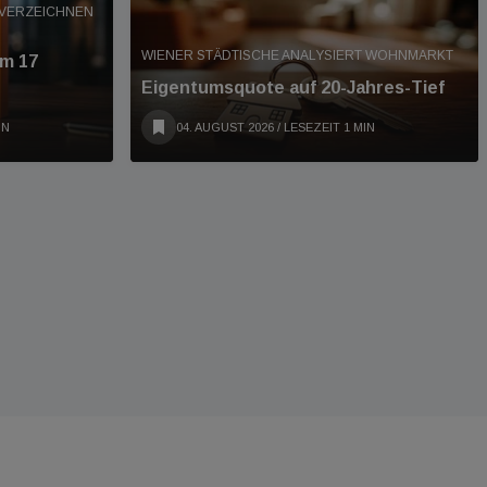
 VERZEICHNEN
WIENER STÄDTISCHE ANALYSIERT WOHNMARKT
um 17
Eigentumsquote auf 20-Jahres-Tief
IN
04. AUGUST 2026
/ LESEZEIT 1 MIN