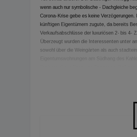
wenn auch nur symbolische - Dachgleiche be
Corona-Krise gebe es keine Verzögerungen. 
künftigen Eigentümern zugute, da bereits Bes
Verkaufsabschlüsse der luxuriösen 2- bis 4-
Überzeugt wurden die Interessenten unter a
sowohl über die Weingärten als auch stadtei
Eigentumswohnungen am Südhang des Kahlen
Freibereiche in Form von Terrassen, Balkone
Während das DG Penthouse mit zwei Dachterra
sich im Erdgeschoss eine Wohnung mit 1.000
wird das Neubauprojekt durch einen hauseige
Lagerräume und einer Tiefgarage.