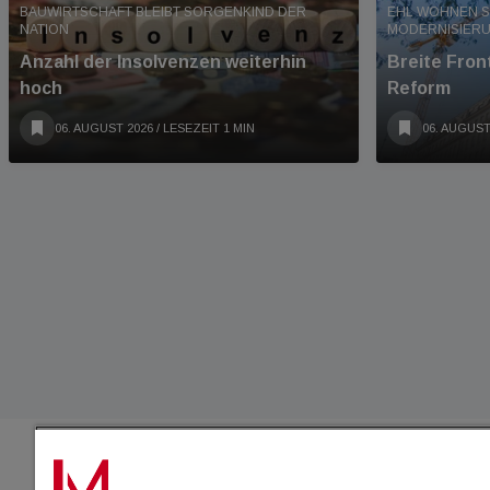
BAUWIRTSCHAFT BLEIBT SORGENKIND DER
EHL WOHNEN S
NATION
MODERNISIER
Anzahl der Insolvenzen weiterhin
Breite Fro
hoch
Reform
06. AUGUST 2026
/ LESEZEIT 1 MIN
06. AUGUST