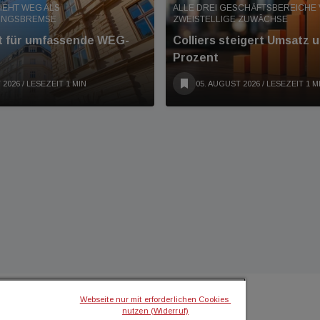
IEHT WEG ALS
ALLE DREI GESCHÄFTSBEREICHE
UNGSBREMSE
ZWEISTELLIGE ZUWÄCHSE
nt für umfassende WEG-
Colliers steigert Umsatz 
Prozent
 2026
/ LESEZEIT 1 MIN
05. AUGUST 2026
/ LESEZEIT 1 M
Webseite nur mit erforderlichen Cookies 
nutzen (Widerruf)