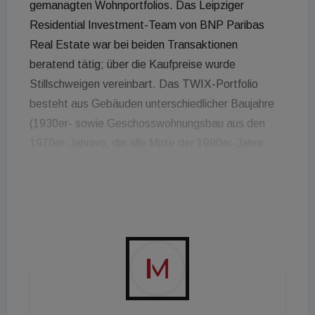
gemanagten Wohnportfolios. Das Leipziger
Residential Investment-Team von BNP Paribas
Real Estate war bei beiden Transaktionen
beratend tätig; über die Kaufpreise wurde
Stillschweigen vereinbart. Das TWIX-Portfolio
besteht aus Gebäuden unterschiedlicher Baujahre
(1930er- sowie Geschosswohnungsbau aus den
1970er-Jahren), die alle Mitte der 1990er-Jahre
umfangreich saniert wurden. Das Portfolio umfasst
eine Gesamtmietfläche von rund 18.700
Quadratmetern und beinhaltet 339 Wohn- und zwei
Gewerbeeinheiten. Die Objekte befinden sich in den
Chemnitzer Stadtteilen Gablenz und Hilbersdorf.
Die Liegenschaften aus dem CARL-Portfolio
befinden sich im zentrumsnahen Stadtteil
Lutherviertel, wurden um 1950 errichtet und