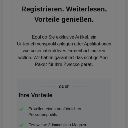
ebenfalls in den 1990ern grundlegend saniert. Die
Registrieren. Weiterlesen.
Gesamtmietfläche der überwiegend
Vorteile genießen.
zusammenhängenden Bestände beträgt rund
12.600 Quadratmeter, die sich auf 208 Wohn- und
drei Gewerbeeinheiten verteilen. Die WIDe Gruppe
Egal ob Sie exklusive Artikel, ein
wird durch aktives Asset Management die bisherige
Unternehmensprofil anlegen oder Applikationen
Optimierungsstrategie des Verkäufers fortsetzen
wie unser interaktives Firmenbuch nutzen
wollen. Wir haben garantiert das richtige Abo-
und die Bestände durch Modernisierungen und
Paket für Ihre Zwecke parat.
Neuvermietungen weiter aufwerten. Die MIB
Wohninvest Management GmbH hat mit den
Verkäufen die Portfoliomanagementstrategie des
oder
Unternehmens erfolgreich fortgeführt. Weitere
Ihre Vorteile
Ankäufe in guten und zentralen Chemnitzer
Wohnlagen sind für 2022 geplant, um den Bestand
Erstellen eines ausführlichen
an Wohnungen dort sowie anderen ausgewählten
Personenprofils
Standorten in Mitteldeutschland (unter anderem in
Testweise 3 Immobilien Magazin