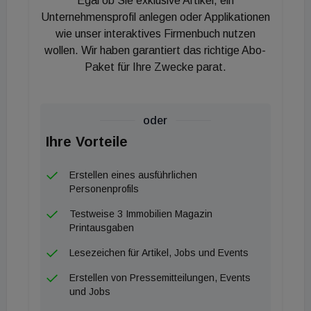
Egal ob Sie exklusive Artikel, ein
minimaler. 2024 fielen gerade einmal drei Promille (!)
Unternehmensprofil anlegen oder Applikationen
der gewährten Kreditsumme aus! Woher der Eifer
wie unser interaktives Firmenbuch nutzen
wollen. Wir haben garantiert das richtige Abo-
der FMA zur Eindämmung der gewährten
Paket für Ihre Zwecke parat.
Wohnungskredite kommt, bleibt angesichts dieser
Zahl eher schleierhaft.
oder
Schon klarer ist das Ergebnis dieser extrem
Ihre Vorteile
restriktiven Wohnfinanzierungslinie: Der
österreichische Wohnbau befindet sich in einer
Erstellen eines ausführlichen
ausgeprägten Talsohle, die Wohnbauleistung sinkt
Personenprofils
sogar noch weiter. Die steigenden
Testweise 3 Immobilien Magazin
Finanzierungskosten, die gezwungenermaßen
Printausgaben
weiterhin strenge Kreditvergabe der Banken sowie
Lesezeichen für Artikel, Jobs und Events
die umstrittene KIM-Verordnung haben die Lage
Erstellen von Pressemitteilungen, Events
zusätzlich verschärft. Wenn jetzt auch noch das
und Jobs
Mezzaninkapital 'abgedreht' wird, dann werden die