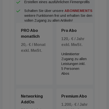
Erstellen eines ausführlichen Firmenprofils
Wohnprojekte noch weiter zurück gehen.
Schalten Sie über unsere
ABONNEMENTS
weitere Funktionen frei und erhalten Sie den
Während auf europäischer Ebene derzeit intensiv
vollen Zugang zu allen Artikeln!
an Strategien zur Behebung der Wohnraumkrise
PRO Abo
Pro Abo
gearbeitet wird – unter anderem mit einem
monatlich
geplanten EU-Aktionsplan für leistbaren Wohnraum
120,- € / Jahr
20,- € / Monat
exkl. MwSt.
– kritisiert die Branche, dass die FMA mit ihren
exkl. MwSt.
Maßnahmen in Österreich in die entgegengesetzte
Unlimitierter
Richtung steuere. Die Folge sei ein zunehmend
Zugang zu allen
Leistungen inkl.
stockender Wohnbau, ein wachsender Mangel an
5 Personen
leistbaren Wohnungen und die Gefahr, dass
Abos
Projekte in der Frühphase scheitern, weil
Eigenmittel fehlen und Bankfinanzierungen ohne
zusätzliche Kapitalbausteine nicht zustande
Networking
Premium Abo
kommen. Und damit letztlich unaufhaltsam weiter
AddOn
1.200,- € / Jahr
steigende Wohnpreise aufgrund des sich extrem