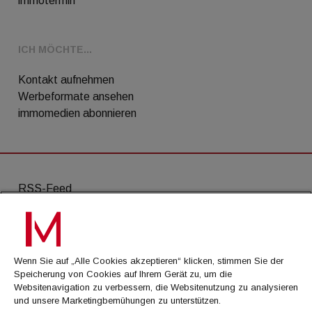
immotermin
ICH MÖCHTE...
Kontakt aufnehmen
Werbeformate ansehen
immomedien abonnieren
RSS-Feed
AGB
Datenschutz
Wenn Sie auf „Alle Cookies akzeptieren“ klicken, stimmen Sie der
Kontakt
Speicherung von Cookies auf Ihrem Gerät zu, um die
Websitenavigation zu verbessern, die Websitenutzung zu analysieren
Impressum
und unsere Marketingbemühungen zu unterstützen.