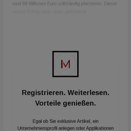
rund 68 Millionen Euro vollständig platzieren. Dieser
rasche Erfolg zeigt, dass geförderte
Wohnbauentwicklungsprojekte mit aktivem
Management im gesamten Immobilienzyklus durch
unsere Experten stark nachgefragt sind. Ich
gratuliere allen Anlegern zu ihrem wertbeständigen,
inflationsgesicherten Investment", sagt Michael
Baert, Vorstand der IFA. Mit der "Josef-Pock-
Straße 1-3" wird demnächst ein weiteres Grazer
Investment zur Zeichnung geöffnet.
Registrieren. Weiterlesen.
Vorteile genießen.
Egal ob Sie exklusive Artikel, ein
Unternehmensprofil anlegen oder Applikationen