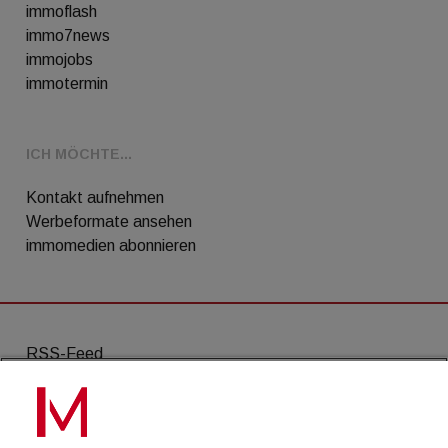
immoflash
immo7news
immojobs
immotermin
ICH MÖCHTE...
Kontakt aufnehmen
Werbeformate ansehen
immomedien abonnieren
RSS-Feed
AGB
Datenschutz