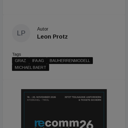
Autor
LP
Leon Protz
Tags
GRAZ
IFA AG
BAUHERRENMODELL
MICHAEL BAERT