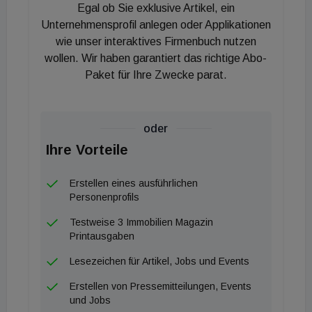
Baubeginne insgesamt um rund 10 Prozent
Egal ob Sie exklusive Artikel, ein
gegnüber dem Vorjahr auf etwa 59.900
Unternehmensprofil anlegen oder Applikationen
Wohneinheiten. Im laufenden Jahr beschleunigt der
wie unser interaktives Firmenbuch nutzen
wollen. Wir haben garantiert das richtige Abo-
Abschwung vermutlich auf rund minus 13 Prozent
Paket für Ihre Zwecke parat.
und im kommenden Jahr ist sogar ein Rückgang um
knapp 17 Prozent zu erwarten. Binnen drei Jahren
reduziert sich somit das Neubauvolumen im
oder
Wohnbau um mehr als ein Drittel. Die Auswirkungen
Ihre Vorteile
dieser Entwicklung auf den Arbeitsmarkt können
zum jetzigen Zeitpunkt nur erahnt werden.
Erstellen eines ausführlichen
Personenprofils
Testweise 3 Immobilien Magazin
Printausgaben
Lesezeichen für Artikel, Jobs und Events
Erstellen von Pressemitteilungen, Events
und Jobs