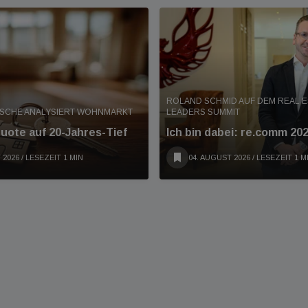
ROLAND SCHMID AUF DEM REAL E
ISCHE ANALYSIERT WOHNMARKT
LEADERS SUMMIT
ote auf 20-Jahres-Tief
Ich bin dabei: re.comm 20
 2026
/ LESEZEIT 1 MIN
04. AUGUST 2026
/ LESEZEIT 1 M