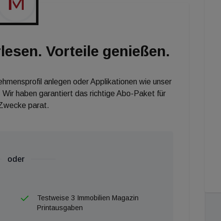
au. Das Jahr war geprägt von einer sehr hohen
 Anlegern, und einem in vielen Regionen knappen
undstücke und Eigentumswohnungen erfreuten sich
lesen. Vorteile genießen.
 Wohn- als auch Gewerbeimmobilienbereich rechnen wir
ilien wird die Nachfrage weiter hoch bleiben und die
nehmensprofil anlegen oder Applikationen wie unser
 Wir haben garantiert das richtige Abo-Paket für
 Zwecke parat.
oder
Testweise 3 Immobilien Magazin
Printausgaben