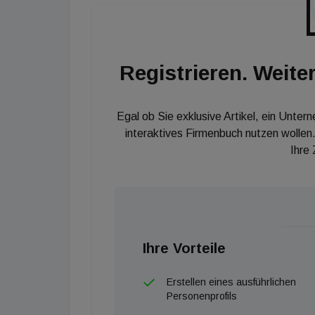
bewegte sich auch 2020 auf sehr hohem Nive
Nachfrage, sowohl von Eigennutzern als auch
Angebot. Speziell Einfamilienhäuser, Baugr
Registrieren. Weiter
weiterhin sehr großer Beliebtheit.Sowohl im
mit einem steigenden Angebot. Bei Wohnimmob
Preisdynamik wird abflachen.“
Egal ob Sie exklusive Artikel, ein Unter
interaktives Firmenbuch nutzen wollen.
Ihre
Ihre Vorteile
Erstellen eines ausführlichen
Personenprofils