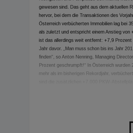
gewesen sind. Das geht aus dem aktuellen
hervor, bei dem die Transaktionen des Vorja
Österreich verbücherten Immobilien lag bei 3
als zuletzt und entspricht einem Anstieg von
ist das allerdings weit entfernt: +7,9 Proze
Jahr davor. „Man muss schon bis ins Jahr 20
finden“, so Anton Nenning, Managing Directo
Prozent geschrumpft!“ In Österreich wurden
mehr als im bisherigen Rekordjahr, verbücher
sind die zusätzlichen +7.000 PKW-Abstellplä
wurden, ebenso die +1.300 Kleingärten. Währ
erhebliche Umsatzzuwächse melden, fällt Wie
Grenze im Jahr 2019 wieder darunter zurück.
Anteil Wiens am nationalen Transaktionskuche
27,1 Prozent (2019: 29,9 Prozent). Bernhard
sieht spürbare Auswirkungen von Covid-19 ers