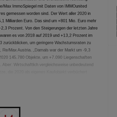
 Re/Max ImmoSpiegel mit Daten von IMMOunited
hres gemessen worden sind. Der Wert aller 2020 in
5,1 Milliarden Euro. Das sind um +801 Mio. Euro mehr
 +2,3 Prozent. Von den Steigerungen der letzten Jahre
nt waren es von 2018 auf 2019 und +13,2 Prozent im
13 zurückblicken, um geringere Wachstumsraten zu
r, Re/Max Austria. „Damals war der Markt um -9,3
 2020 145.780 Objekte, um +7.090 Liegenschaften
t. Aber: Wirtschaftlich vergleichsweise unbedeutend
tze, die 2020 als eigenes Kaufobjekt verbüchert
end alle acht Flächenbundesländer zum Teil sogar
n nach der Überschreitung der 10 Milliarden Euro
 728 Mio. Euro fehlen auf den 2019er Umsatz. Der
n ist dadurch weiter geschrumpft und liegt bei aktuell
 Reikersdorfer, Geschäftsführer von Re/Max Austria
t für die zweite Jahreshälfte: „Der Immobilienmarkt