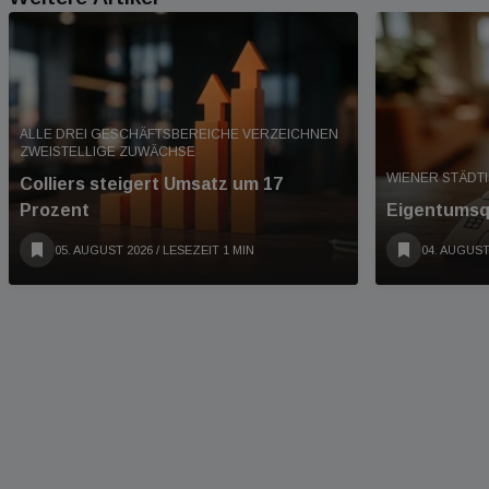
ALLE DREI GESCHÄFTSBEREICHE VERZEICHNEN
ZWEISTELLIGE ZUWÄCHSE
WIENER STÄDT
Colliers steigert Umsatz um 17
Prozent
Eigentumsqu
05. AUGUST 2026
/ LESEZEIT 1 MIN
04. AUGUST