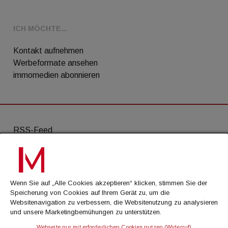
ICH MÖCHTE...
Kontakt aufnehmen
Werbeformate ansehen
immomedien abonnieren
RSS-Feed
AGB
Datenschutz
Wenn Sie auf „Alle Cookies akzeptieren“ klicken, stimmen Sie der
Kontakt
Speicherung von Cookies auf Ihrem Gerät zu, um die
Websitenavigation zu verbessern, die Websitenutzung zu analysieren
Impressum
und unsere Marketingbemühungen zu unterstützen.
Mediadaten
Webseite nur mit erforderlichen Cookies nutzen (Widerruf)