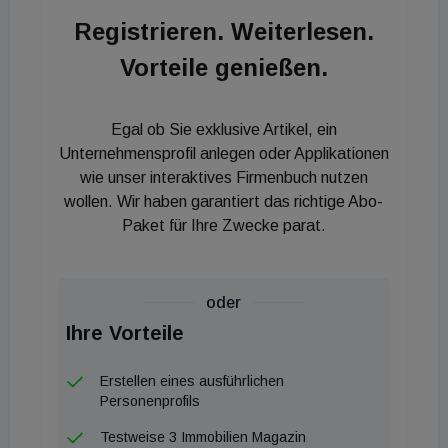
Portfolio im Sinne unserer Unternehmensstrategie
Registrieren. Weiterlesen.
zu optimieren und somit das operative Geschäft
Vorteile genießen.
weiter zu stärken“, sagt Hans-Peter Hesse, CIO
der ZBI Gruppe.
Egal ob Sie exklusive Artikel, ein
Unternehmensprofil anlegen oder Applikationen
wie unser interaktives Firmenbuch nutzen
wollen. Wir haben garantiert das richtige Abo-
Paket für Ihre Zwecke parat.
oder
Ihre Vorteile
Erstellen eines ausführlichen
Personenprofils
Testweise 3 Immobilien Magazin