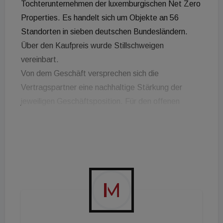
Tochterunternehmen der luxemburgischen Net Zero
Properties. Es handelt sich um Objekte an 56
Standorten in sieben deutschen Bundesländern.
Über den Kaufpreis wurde Stillschweigen
vereinbart.
Von dem Geschäft versprechen sich die
Vertragspartner eine nachhaltige Stärkung der
jeweiligen Geschäftsposition. Für den offenen
Immobilienfonds "UniImmo: Wohnen ZBI" ist es ein
großer Schritt in der bereits begonnenen
strukturellen Fokussierung auf Core-Lagen sowie
einen regional dichteren und damit effizienteren
Wohnungsbestand. Der Verkauf ist Teil einer
strategischen Neuausrichtung des Fonds-
Portfolios.
„Wir freuen uns, mit dieser Transaktion unser