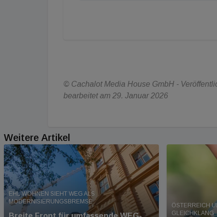
© Cachalot Media House GmbH - Veröffentlich
bearbeitet am 29. Januar 2026
Weitere Artikel
EHL WOHNEN SIEHT WEG ALS
MODERNISIERUNGSBREMSE
ÖSTERREICH U
GLEICHKLANG
Breite Front für umfassende WEG-