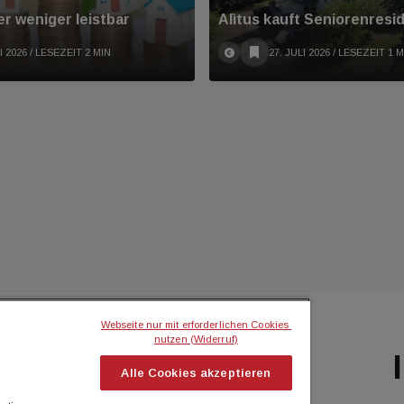
r weniger leistbar
Alìtus kauft Seniorenresi
I 2026
/ LESEZEIT 2 MIN
27. JULI 2026
/ LESEZEIT 1 M
Webseite nur mit erforderlichen Cookies 
nutzen (Widerruf)
BILIEN MAGAZIN
ICH MÖCHTE...
Alle Cookies akzeptieren
flash
Kontakt aufnehmen