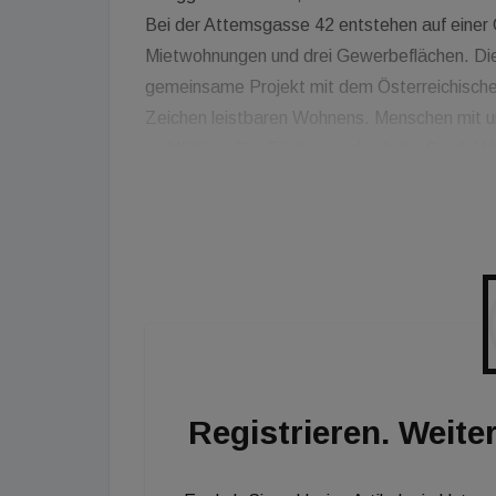
Bei der Attemsgasse 42 entstehen auf eine
Mietwohnungen und drei Gewerbeflächen. Die 
gemeinsame Projekt mit dem Österreichische
Zeichen leistbaren Wohnens. Menschen mit unt
wohlfühlen. Die Förderung durch die Stadt Wi
Bestreben, Lebensqualität und Sicherheit im 
Standortleiter ZIMA Wien. Die Stadt Wien sc
hochwertigen, bedarfsorientierten und umwel
Mieten.
Registrieren. Weiter