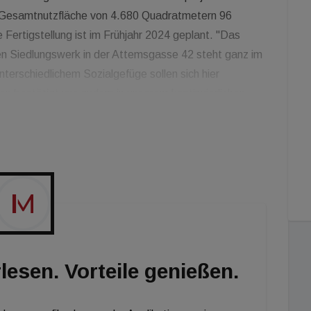
r Gesamtnutzfläche von 4.680 Quadratmetern 96
Fertigstellung ist im Frühjahr 2024 geplant. "Das
n Siedlungswerk in der Attemsgasse 42 steht ganz im
erschiedlichem Sozialgefüge sollen sich hier
en bestätigt uns zudem in unserem kontinuierlichen
Wohnbau für alle zu schaffen", sagt Thomas Thaler,
hafft mit dem Modell der Wohnbauförderung qualitativ
tgerechten Wohnraum bei gleichzeitig leistbaren
lesen. Vorteile genießen.