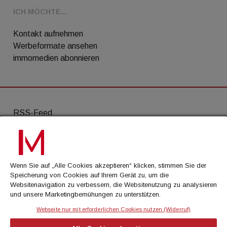
ICH MÖCHTE...
Kontakt aufnehmen
Werbeformate ansehen
immomedien abonnieren
RSS-Feed
AGB
Datenschutz
Wenn Sie auf „Alle Cookies akzeptieren“ klicken, stimmen Sie der
Kontakt
Speicherung von Cookies auf Ihrem Gerät zu, um die
Websitenavigation zu verbessern, die Websitenutzung zu analysieren
Impressum
und unsere Marketingbemühungen zu unterstützen.
Mediadaten
Webseite nur mit erforderlichen Cookies nutzen (Widerruf)