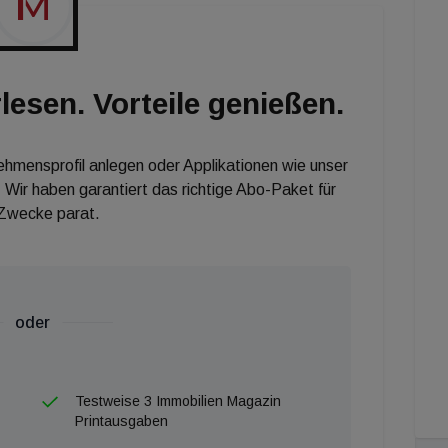
o werde kein Wiener Gründerzeithaus unter 1.770 Euro
 nur mehr den Bezirken 10., 11., 21., 22. und 23.
ekt liegt mittlerweile bei 0,78 Prozent. Zinshäuser
lesen. Vorteile genießen.
eile finden sich auch internationale Investoren wie das
chtete) im Käuferkreis, befindet Richard Buxbaum,
nehmensprofil anlegen oder Applikationen wie unser
 Wir haben garantiert das richtige Abo-Paket für
 Zwecke parat.
oder
Testweise 3 Immobilien Magazin
Printausgaben