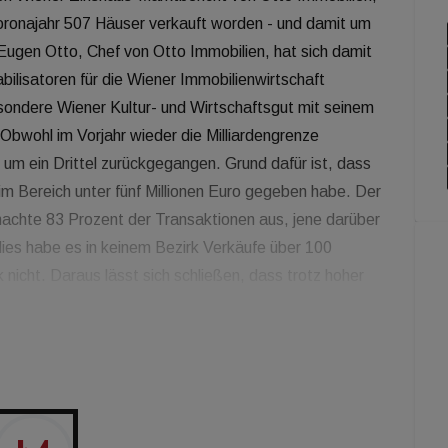
 Coronajahr 507 Häuser verkauft worden - und damit um
Eugen Otto, Chef von Otto Immobilien, hat sich damit
bilisatoren für die Wiener Immobilienwirtschaft
sondere Wiener Kultur- und Wirtschaftsgut mit seinem
Obwohl im Vorjahr wieder die Milliardengrenze
um ein Drittel zurückgegangen. Grund dafür ist, dass
im Bereich unter fünf Millionen Euro gegeben habe. Der
 machte 83 Prozent der Transaktionen aus, jene darüber
ies habe es in keinem Bezirk Verkäufe über 100
 nicht. Daraus lässt sich schließen, dass trotz hoher
en Preis gekauft würde. Allerdings hätten der 6. und
n Boom hingelegt, so Martin Denner, Leiter Research
 die Transaktionsvolumina um 20 Prozent zugelegt
nd 18. jeweils nahezu verdoppelt worden. Der starke
-Zinshäusern und die gleichzeitig starke Nachfrage
n einzelnen Bezirken deutlich zugelegt haben. Laut