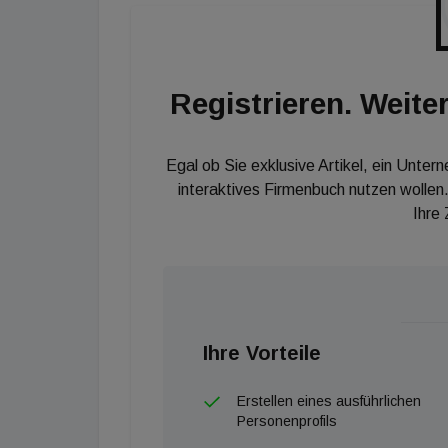
Jelena Pirker, Teamleiterin Zinshaus bei Ott
verkauft, Renditen von über drei Prozent sind
möglich. Die Spitzenrendite für das beste Obj
Registrieren. Weiter
werden auch weiter nachgefragt sein. Mittlerw
deutsche Investmenthaus aik (immoflash beri
Leiter Wohnimmobilien bei Otto.
Egal ob Sie exklusive Artikel, ein Unter
interaktives Firmenbuch nutzen wollen.
Ihre
Ihre Vorteile
Erstellen eines ausführlichen
Personenprofils