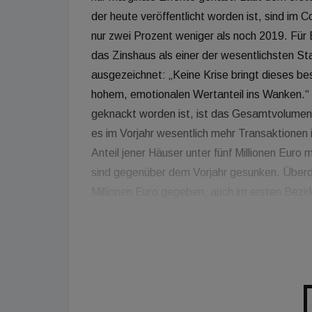
der heute veröffentlicht worden ist, sind im
nur zwei Prozent weniger als noch 2019. Für 
das Zinshaus als einer der wesentlichsten Sta
ausgezeichnet: „Keine Krise bringt dieses be
hohem, emotionalen Wertanteil ins Wanken.“ 
geknackt worden ist, ist das Gesamtvolumen 
es im Vorjahr wesentlich mehr Transaktionen 
Anteil jener Häuser unter fünf Millionen Euro
sind gegenüber dem Vorjahr gesunken. Überd
Millionen Euro gegeben, auch im ersten Bezirk
Nachfrage und starker Knappheit nicht um jed
16. Bezirk sowie der 15. und 18. Bezirk eine
bei Otto. Während in Mariahilf und Ottakring
hätten, sei die Anzahl der Verkäufe im 15. u
Rückgang an angebotenen Wiener Gründerzeit
haben dazu geführt, dass die Mindestpreise i