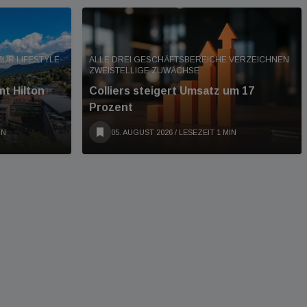
UR LIFESTYLE-
ALLE DREI GESCHÄFTSBEREICHE VERZEICHNEN
ZWEISTELLIGE ZUWÄCHSE
t Hilton
Colliers steigert Umsatz um 17
Prozent
IN
05. AUGUST 2026
/ LESEZEIT 1 MIN