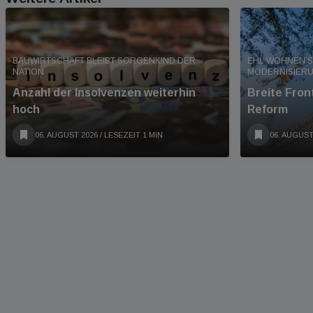
BAUWIRTSCHAFT BLEIBT SORGENKIND DER
EHL WOHNEN S
NATION
MODERNISIER
Anzahl der Insolvenzen weiterhin
Breite Fro
hoch
Reform
06. AUGUST 2026
/ LESEZEIT 1 MIN
06. AUGUST