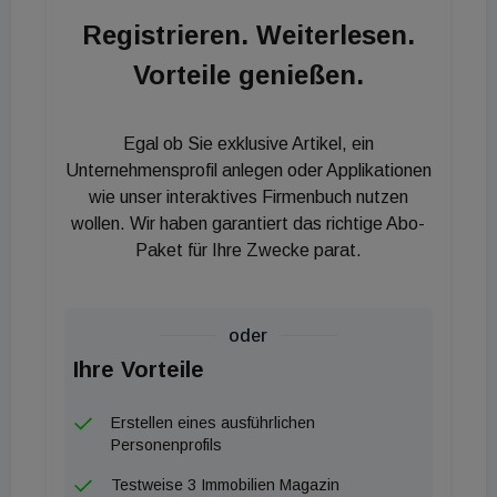
Berufserfahrung in der Transaktionsberatung, die
Registrieren. Weiterlesen.
grenzüberschreitende Financial Due Diligence-
Vorteile genießen.
Projekte auf Käufer:innen- und
Verkäufer:innenseite, Carve-outs und die Beratung
bei Kauf- und Verkaufsverträgen beinhaltet. Er ist
Egal ob Sie exklusive Artikel, ein
auf grenzüberschreitende Transaktionen,
Unternehmensprofil anlegen oder Applikationen
insbesondere in der DACH-Region, den
wie unser interaktives Firmenbuch nutzen
wollen. Wir haben garantiert das richtige Abo-
osteuropäischen Ländern und den Vereinigten
Paket für Ihre Zwecke parat.
Staaten spezialisiert. Neben seinen
Fachkenntnissen konnte Alexander Horn aufgrund
seines ukrainischen Backgrounds im Zuge seiner
oder
bisherigen Laufbahn wesentlich zum Ausbau der
Ihre Vorteile
Deals-Aktivitäten in Osteuropa beitragen. Er hat
eine Vielzahl an Kund:innen aus der DACH-Region
Erstellen eines ausführlichen
bei Akquisitionen in Osteuropa betreut und leitete
Personenprofils
Financial Due Diligence Projekte vor Ort in der
Testweise 3 Immobilien Magazin