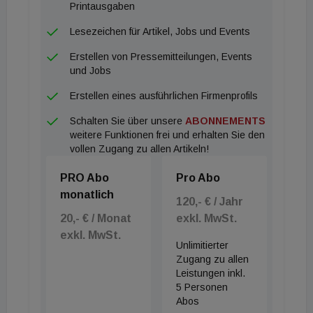
Ukraine, in Russland, Polen und Kasachstan. Vor
Printausgaben
seiner Tätigkeit bei Grant Thornton Austria trug er
Lesezeichen für Artikel, Jobs und Events
bei einem renommierten internationalen
Erstellen von Pressemitteilungen, Events
Beratungsunternehmen in der Schweiz zum Aufbau
und Jobs
des Transaction Advisory Bereichs bei und war
Erstellen eines ausführlichen Firmenprofils
zuvor bei Big-Four-Unternehmen in Österreich und
Schalten Sie über unsere
ABONNEMENTS
Deutschland tätig.
weitere Funktionen frei und erhalten Sie den
Irena Dimitrova wird als Senior Managerin im
vollen Zugang zu allen Artikeln!
Bereich TAS tätig sein. Sie verfügt über mehr als
PRO Abo
Pro Abo
12 Jahre Berufserfahrung in der
monatlich
Transaktionsberatung und Wirtschaftsprüfung bei
120,- € / Jahr
20,- € / Monat
exkl. MwSt.
Big-Four-Unternehmen in Österreich, Ungarn und
exkl. MwSt.
Bulgarien. Ihr Fokus liegt auf grenzüberschreitenden
Unlimitierter
Financial Buy-Side und Vendor Due Diligence
Zugang zu allen
Leistungen inkl.
Projekten, Vendor Assistance Projekten sowie in
5 Personen
der SPA-Beratung. Neben der Betreuung von
Abos