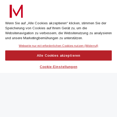
Treffen Sie eine Selektion unserer Newsletter zu buildingTIMES,
immoflash, Immobilien Magazin, immo7news, immojobs, immotermin
oder dem Morgenjournal
Wenn Sie auf „Alle Cookies akzeptieren“ klicken, stimmen Sie der
Speicherung von Cookies auf Ihrem Gerät zu, um die
Jetzt anmelden
Websitenavigation zu verbessern, die Websitenutzung zu analysieren
und unsere Marketingbemühungen zu unterstützen.
Webseite nur mit erforderlichen Cookies nutzen (Widerruf)
IMMOBILIEN MAGAZIN
Alle Cookies akzeptieren
immoflash
Cookie-Einstellungen
immo7news
immojobs
immotermin
ICH MÖCHTE...
Kontakt aufnehmen