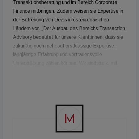
Transaktionsberatung und im Bereich Corporate
Finance mitbringen. Zudem weisen sie Expertise in
der Betreuung von Deals in osteuropäischen
Ländern vor. „Der Ausbau des Bereichs Transaction
Advisory bedeutet für unsere Klient:innen, dass sie
zukünftig noch mehr auf erstklassige Expertise,
langjährige Erfahrung und vertrauensvolle
Unterstützung zählen können. Wir sind stolz, mit
Alexander Horn und Irena Dimitrova nicht nur zwei
absolute Expert:innen im Bereich
Transaktionsberatung, sondern gleichzeitig zwei
hervorragende Führungskräfte gewonnen zu
haben“, betont Gerda Leimer, Partnerin und Leiterin
des Bereichs TAS bei Grant Thornton Austria.
Alexander Horn wird als Partner im Bereich TAS
tätig sein. Er verfügt über mehr als 16 Jahre