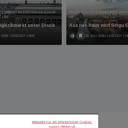
Z BRICHT IM ERSTEN HALBJAHR
PROPTECH SCHLIESST INTEGRATION
 EIN
B
ogistikmarkt unter Druck
Aus net-haus wird Singu
 2026
/ LESEZEIT 2 MIN
30. JULI 2026
/ LESEZEIT 1 M
Webseite nur mit erforderlichen Cookies 
nutzen (Widerruf)