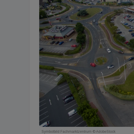
Symbolbild Fachmarktzentrum © AdobeStock