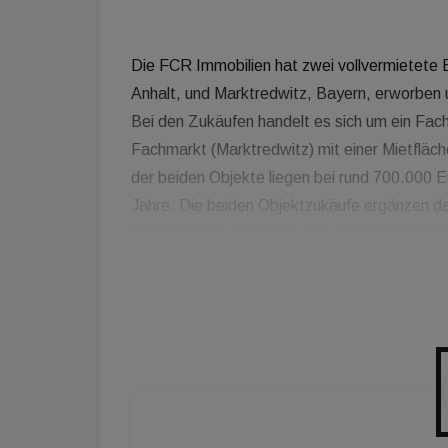
Die FCR Immobilien hat zwei vollvermietete 
Anhalt, und Marktredwitz, Bayern, erworben 
Bei den Zukäufen handelt es sich um ein Fac
Fachmarkt (Marktredwitz) mit einer Mietfläc
der beiden Objekte liegen bei rund 700.000 E
Jahre. Die beiden Objektzukäufe ergänzen da
steigt mit den Zukäufen aktuell auf über 31 
erhöhen sich annualisiert auf rund 14 Millio
Immobilien: "Der Ausbau unseres Immobilienb
Ankäufe in Gräfenhainichen und Marktredwitz 
sehen wir weiterhin gute Chancen, um nachhal