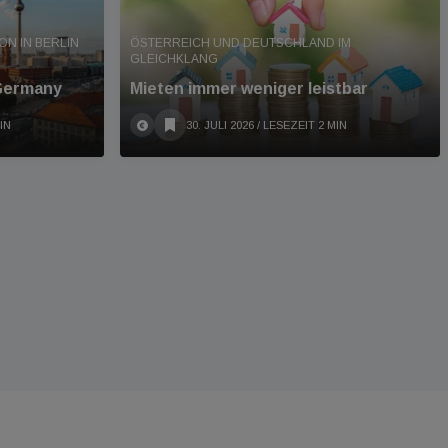
 IN BERLIN A
ÖSTERREICH UND DEUTSCHLAND IM
GLEICHKLANG
 Germany
Mieten immer weniger leistbar
IN
30. JULI 2026
/ LESEZEIT 2 MIN