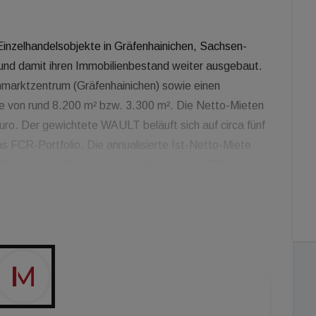
Einzelhandelsobjekte in Gräfenhainichen, Sachsen-
und damit ihren Immobilienbestand weiter ausgebaut.
hmarktzentrum (Gräfenhainichen) sowie einen
he von rund 8.200 m² bzw. 3.300 m². Die Netto-Mieten
uro. Der gewichtete WAULT beläuft sich auf circa fünf
s FCR-Portfolio. Die annualisierte Ist-Netto-Miete
Millionen Euro. Die Funds from Operations, FFO,
nen Euro. Falk Raudies, Vorstandsvorsitzender der FCR
estands steht bei uns unverändert im Fokus. Unsere
bekräftigen dies. Auch im aktuellen Marktumfeld
tig und profitabel zu wachsen."