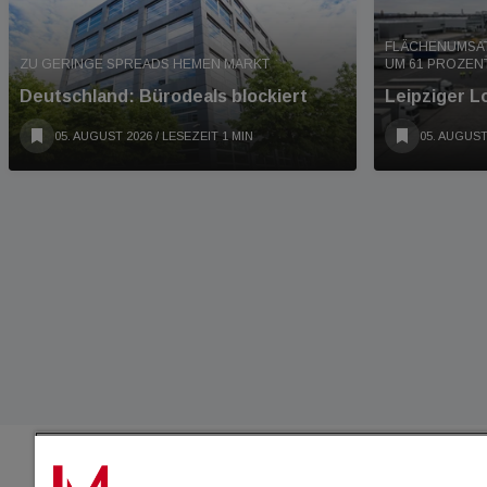
FLÄCHENUMSAT
ZU GERINGE SPREADS HEMEN MARKT
UM 61 PROZENT
Deutschland: Bürodeals blockiert
Leipziger L
05. AUGUST 2026
/ LESEZEIT 1 MIN
05. AUGUST