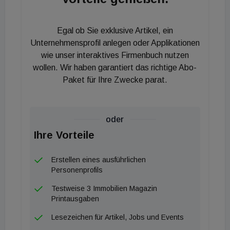
bietet unser vielseitiges und internationales Team
aber auch hervorragende Kompetenzen und
Egal ob Sie exklusive Artikel, ein
Rundum-Serviceleistungen beim An- und Verkauf
Unternehmensprofil anlegen oder Applikationen
von Gewerbe- und Wohnimmobilien. Durch
wie unser interaktives Firmenbuch nutzen
wollen. Wir haben garantiert das richtige Abo-
getrennte Auftritte als Ephic Hotel Invest und Ephic
Paket für Ihre Zwecke parat.
Real Estate gelingt es uns, unsere volle
Beratungskompetenz auch nach außen hin
abzubilden und noch spezifischer auf die Interessen
oder
und Bedürfnisse unserer Kund:innen einzugehen."
Ihre Vorteile
Erstellen eines ausführlichen
Personenprofils
Testweise 3 Immobilien Magazin
Printausgaben
Lesezeichen für Artikel, Jobs und Events