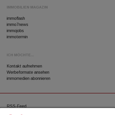
IMMOBILIEN MAGAZIN
immoflash
immo7news
immojobs
immotermin
ICH MÖCHTE...
Kontakt aufnehmen
Werbeformate ansehen
immomedien abonnieren
RSS-Feed