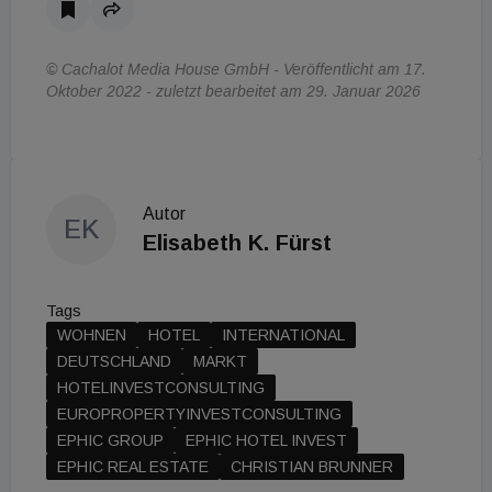
© Cachalot Media House GmbH - Veröffentlicht am 17.
Oktober 2022 - zuletzt bearbeitet am 29. Januar 2026
Autor
EK
Elisabeth K. Fürst
Tags
WOHNEN
HOTEL
INTERNATIONAL
DEUTSCHLAND
MARKT
HOTELINVESTCONSULTING
EUROPROPERTYINVESTCONSULTING
EPHIC GROUP
EPHIC HOTEL INVEST
EPHIC REAL ESTATE
CHRISTIAN BRUNNER