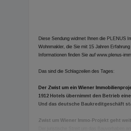
Diese Sendung widmet Ihnen die PLENUS Im
Wohnmakler, die Sie mit 15 Jahren Erfahrung
Informationen finden Sie auf www.plenus-immo
Das sind die Schlagzeilen des Tages:
Der Zwist um ein Wiener Immobilienproj
1912 Hotels übernimmt den Betrieb ein
Und das deutsche Baukreditgeschäft st
Zwist um Wiener Immo-Projekt geht wei
Der juristische Streit um das Bauvorhaben am