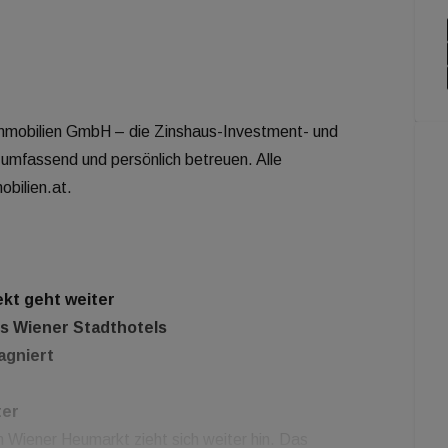
mobilien GmbH – die Zinshaus-Investment- und
 umfassend und persönlich betreuen. Alle
bilien.at.
ekt geht weiter
es Wiener Stadthotels
agniert
ter
 Wiener Heumarkt zieht sich weiter hin. Das