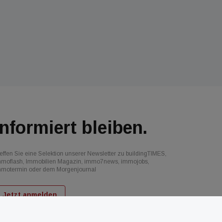
Informiert bleiben.
effen Sie eine Selektion unserer Newsletter zu buildingTIMES,
mmoflash, Immobilien Magazin, immo7news, immojobs,
mmotermin oder dem Morgenjournal
Jetzt anmelden