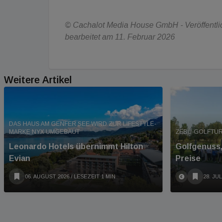
© Cachalot Media House GmbH - Veröffentlich
bearbeitet am 11. Februar 2026
Weitere Artikel
DAS HAUS AM GENFER SEE WIRD ZUR LIFESTYLE-
MARKE NYX UMGEBAUT
ZEBU-GOLFTUR
Leonardo Hotels übernimmt Hilton
Golfgenuss,
Evian
Preise
06. AUGUST 2026
/ LESEZEIT 1 MIN
28. JUL