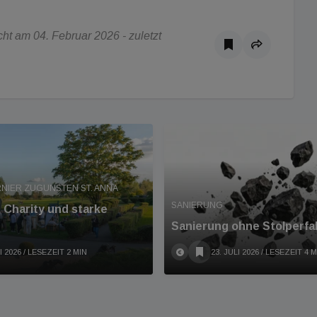
t am 04. Februar 2026 - zuletzt
NIER ZUGUNSTEN ST. ANNA
SANIERUNG
 Charity und starke
Sanierung ohne Stolperfa
I 2026
/ LESEZEIT 2 MIN
23. JULI 2026
/ LESEZEIT 4 M