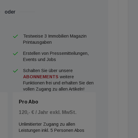
gasse 23 im 6. Bezirk, direkt gegenüber dem Raimund
oder
ahnhof sowie zur Mariahilfer Straße – eine Lage, die
anspricht.
Testweise 3 Immobilien Magazin
Printausgaben
utsche Immobilienfinanzierungsmarkt. Das
Erstellen von Pressemitteilungen,
ach einer kurzen Erholungsphase zu Jahresbeginn
Events und Jobs
bilienkäufer und Bauherren wieder von neuen Krediten
Schalten Sie über unsere
r Analysefirma Barkow Consulting auf Basis von EZB-
ABONNEMENTS
weitere
Funktionen frei und erhalten Sie den
vollen Zugang zu allen Artikeln!
ruck: Einerseits sind die Bauzinsen gestiegen,
tabilisiert oder ziehen leicht an. Die Phase günstiger
Pro Abo
lt damit als beendet.
120,- € / Jahr exkl. MwSt.
Unlimitierter Zugang zu allen
Leistungen inkl. 5 Personen Abos
r auf immomedien.at.