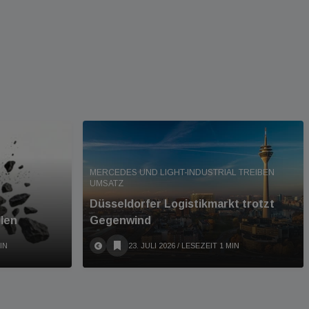
MERCEDES UND LIGHT-INDUSTRIAL TREIBEN
UMSATZ
Düsseldorfer Logistikmarkt trotzt
llen
Gegenwind
IN
23. JULI 2026
/ LESEZEIT 1 MIN