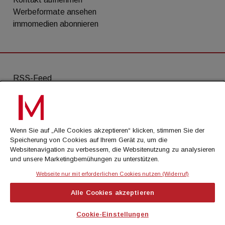
Werbeformate ansehen
immomedien abonnieren
RSS-Feed
AGB
Datenschutz
Wenn Sie auf „Alle Cookies akzeptieren“ klicken, stimmen Sie der
Kontakt
Speicherung von Cookies auf Ihrem Gerät zu, um die
Websitenavigation zu verbessern, die Websitenutzung zu analysieren
Impressum
und unsere Marketingbemühungen zu unterstützen.
Mediadaten
Webseite nur mit erforderlichen Cookies nutzen (Widerruf)
Alle Cookies akzeptieren
© Cachalot Media House GmbH - Alle Rechte
vorbehalten
Cookie-Einstellungen