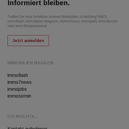
Informiert bleiben.
Treffen Sie eine Selektion unserer Newsletter zu buildingTIMES,
immoflash, Immobilien Magazin, immo7news, immojobs, immotermin
oder dem Morgenjournal
Jetzt anmelden
IMMOBILIEN MAGAZIN
immoflash
immo7news
immojobs
immotermin
ICH MÖCHTE...
Kontakt aufnehmen