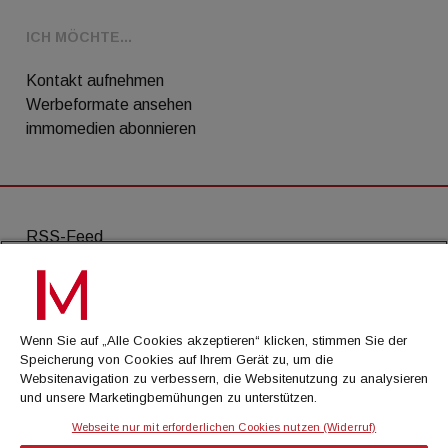
ICH MÖCHTE...
Kontakt aufnehmen
Werbeformate ansehen
immomedien abonnieren
RSS-Feed
AGB
Datenschutz
Wenn Sie auf „Alle Cookies akzeptieren“ klicken, stimmen Sie der
Kontakt
Speicherung von Cookies auf Ihrem Gerät zu, um die
Websitenavigation zu verbessern, die Websitenutzung zu analysieren
Impressum
und unsere Marketingbemühungen zu unterstützen.
Mediadaten
Webseite nur mit erforderlichen Cookies nutzen (Widerruf)