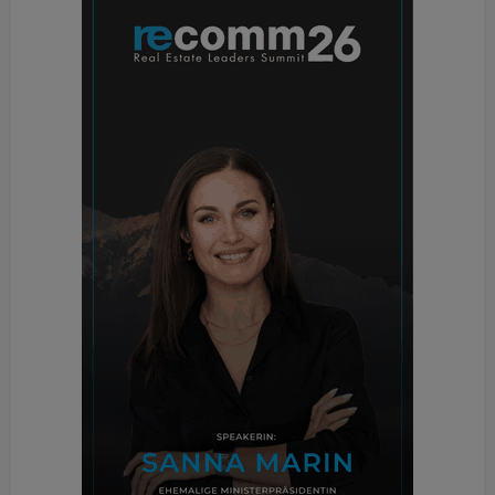
Tätigkeit für Weinrauch Rechtsanwälte ist er seit 
Beginn des Jahres 2023 Partner im Real Estate Team 
von Taylor Wessing. Sein Arbeitsschwerpunkt liegt im 
Bereich Liegenschaftstransaktionen und der Abwicklung 
von Bauträgerprojekten.

Was ist für Sie als Anwalt besonders spannend am 
Themenfeld Immobilien?

Wolfgang Gabler: Spannend an Immobilien finde ich die 
vielen Aspekte, die sich in diesem Rechtsbereich 
ergeben. Dies sind einerseits die öffentlich-rechtlichen 
Vorgaben, andererseits die zivilrechtlichen 
Handlungsspielräume, die es in der anwaltlichen 
Beratung zu berücksichtigen gilt.