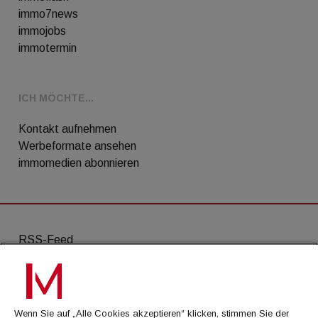
immo7news
immojobs
immotermin
ICH MÖCHTE...
Kontakt aufnehmen
Werbeformate ansehen
immomedien abonnieren
RSS-Feed
AGB
Datenschutz
Wenn Sie auf „Alle Cookies akzeptieren“ klicken, stimmen Sie der
Kontakt