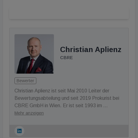
Christian Aplienz
CBRE
Bewerter
Christian Aplienz ist seit Mai 2010 Leiter der 
Bewertungsabteilung und seit 2019 Prokurist bei 
CBRE GmbH in Wien. Er ist seit 1993 im 
Immobilienbereich tätig und startete seine 
Mehr anzeigen
Karriere bei DTZ Austria. Dort arbeitete er als 
Immobilienberater und wechselte danach – mit 
dem erfolgreichen Abschluss an der European 