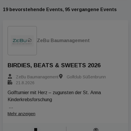
19 bevorstehende Events, 95 vergangene Events
ZeBu Baumanagement
BIRDIES, BEATS & SWEETS 2026
ZeBu Baumanagement
Golfclub Süßenbrunn
21.8.2026
Golfturnier mit Herz – zugunsten der St. Anna 
Kinderkrebsforschung

Freitag, 21. August 2026 | Golfclub Süßenbrunn | Wien
Mehr anzeigen