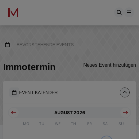
BEVORSTEHENDE EVENTS
Immotermin
Neues Event hinzufügen
EVENT-KALENDER
AUGUST 2026
MO
TU
WE
TH
FR
SA
SU