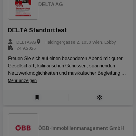
DELTA AG
DELTA Standortfest
DELTA AG
Haidingergasse 2, 1030 Wien, Lobby
24.9.2026
Freuen Sie sich auf einen besonderen Abend mit guter 
Gesellschaft, kulinarischen Genüssen, spannenden 
Netzwerkmöglichkeiten und musikalischer Begleitung 
durch den DELTA DJ.
Mehr anzeigen
ÖBB-Immobilienmanagement GmbH