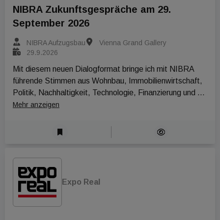
NIBRA Zukunftsgespräche am 29.
September 2026
NIBRA Aufzugsbau
Vienna Grand Gallery
29.9.2026
Mit diesem neuen Dialogformat bringe ich mit NIBRA 
führende Stimmen aus Wohnbau, Immobilienwirtschaft, 
Politik, Nachhaltigkeit, Technologie, Finanzierung und 
Gebäudebetrieb zusammen. Der Auftakt widmet sich 
Mehr anzeigen
einer zentralen Zukunftsfrage unserer Stadt:

Green Building im WohnbauNeubau, Sanierung, 
Leistbarkeit und Betrieb im Zusammenspiel
Expo Real