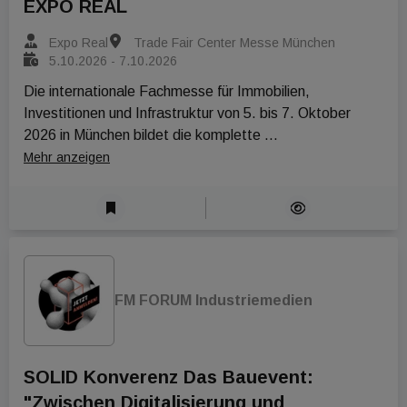
EXPO REAL
Expo Real
Trade Fair Center Messe München
5.10.2026 - 7.10.2026
Die internationale Fachmesse für Immobilien, 
Investitionen und Infrastruktur von 5. bis 7. Oktober 
2026 in München bildet die komplette 
Wertschöpfungskette der Immobilienwirtschaft.
Mehr anzeigen
FM FORUM Industriemedien
SOLID Konverenz Das Bauevent:
"Zwischen Digitalisierung und