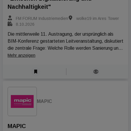
Nachhaltigkeit"
FM FORUM Industriemedien
wolke19 im Ares Tower
8.10.2026
Die mittlerweile 11. Austragung, der ursprünglich als 
BIM-Konferenz gestarteten Leitveranstaltung, diskutiert 
die zentrale Frage: Welche Rolle werden Sanierung und 
Revitalisierung künftig im Verhältnis zum Neubau spielen 
Mehr anzeigen
– und welchen Beitrag kann Digitalisierung leisten, um 
beide Ansätze wirtschaftlich, technisch und ökologisch 
tragfähig zu machen?
MAPIC
MAPIC