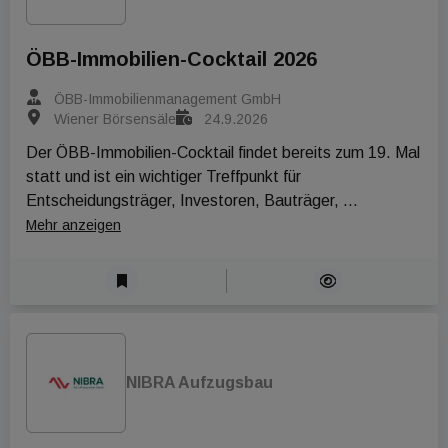
ÖBB-Immobilien-Cocktail 2026
ÖBB-Immobilienmanagement GmbH
Wiener Börsensäle
24.9.2026
Der ÖBB-Immobilien-Cocktail findet bereits zum 19. Mal 
statt und ist ein wichtiger Treffpunkt für 
Entscheidungsträger, Investoren, Bauträger, 
Architekten und Fachleute aus der Bau- und 
Mehr anzeigen
Immobilienbranche. Die ÖBB-Immobilienmanagement 
GmbH - ein Tochterunternehmen der Österreichischen 
Bundesbahnen (ÖBB) - hat sich auf die Verwaltung und 
Vermarktung des umfangreichen Immobilienbesitzes der 
ÖBB spezialisiert.
NIBRA Aufzugsbau