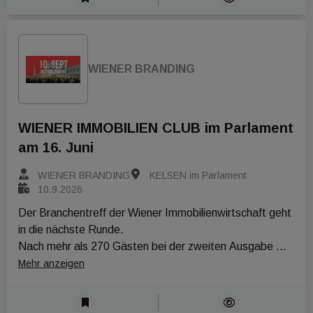
WIENER BRANDING
WIENER IMMOBILIEN CLUB im Parlament
am 16. Juni
WIENER BRANDING
KELSEN im Parlament
10.9.2026
Der Branchentreff der Wiener Immobilienwirtschaft geht 
in die nächste Runde.

Nach mehr als 270 Gästen bei der zweiten Ausgabe 
startet der WIENER IMMOBILIEN CLUB am 10. 
Mehr anzeigen
September 2026 mit frischer Energie aus der 
Sommerpause – erneut an einem der eindrucksvollsten 