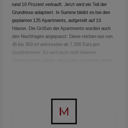
rund 10 Prozent verkauft. Jetzt wird ein Teil der
Grundrisse adaptiert. In Summe bleibt es bei den
geplanten 125 Apartments, aufgeteilt auf 10
Häuser. Die Größen der Apartments wurden auch
den Nachfragen angepasst: Diese reichen nun von
45 bis 350 m² und kosten ab 7.200 Euro pro
Quadratmeter. Es wird auch mehr kleinere
Appartements geben. Insgesamt entstehen damit
auf 16.877 m² Grundstücksgröße ca. 13.500 m²
Wohnnutzfläche mit direktem Wasserzugang. „Der
Kunde will Service, Dienstleistungen, ein
Sorglospaket und Wohlfühlatmosphäre. Diese
haben wir bei The Shore unter anderem mit einem
Concierge-Service verwirklicht“, sagt CEO/CFO
Maxim Zhiganov von WK Development. In den
letzten 14 Tagen sei das Interesse bereits stark