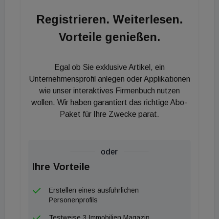
gestiegen. „The Shore“ wurde jetzt beim Award
Registrieren. Weiterlesen.
„Premium Stars of Luxury Real Estate“ in der
Vorteile genießen.
Kategorie „Urban Austria“ mit dem 1. Platz
prämiert. Außerdem gilt: Gemeinsam schaffen wir
das!
Egal ob Sie exklusive Artikel, ein
Unternehmensprofil anlegen oder Applikationen
wie unser interaktives Firmenbuch nutzen
wollen. Wir haben garantiert das richtige Abo-
Paket für Ihre Zwecke parat.
oder
Ihre Vorteile
Erstellen eines ausführlichen
Personenprofils
Testweise 3 Immobilien Magazin