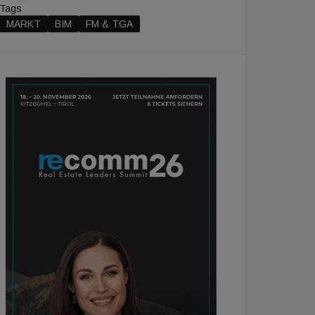
Tags
MARKT
BIM
FM & TGA