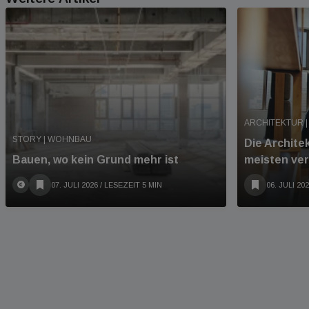
ARCHITEKTUR |
STORY | WOHNBAU
Die Archite
Bauen, wo kein Grund mehr ist
meisten ve
07. JULI 2026
/ LESEZEIT 5 MIN
06. JULI 20