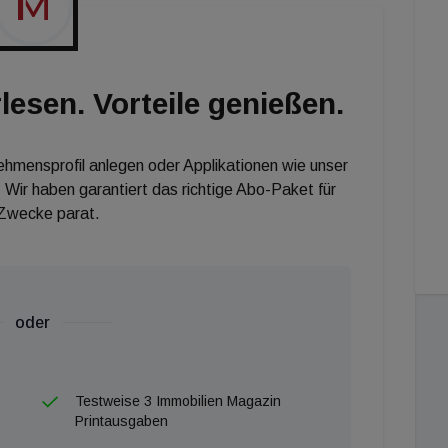
ung und Errichtung darauf reduziert werden, was im
ist es nunmehr notwendig, auch die
igung der Betreiber- und Nutzeranforderungen
lesen. Vorteile genießen.
 klar zu definieren. Nur so kann sichergestellt werden,
finierten Tiefe und Qualität für den Betrieb vorhanden
nehmensprofil anlegen oder Applikationen wie unser
 Wir haben garantiert das richtige Abo-Paket für
 Zwecke parat.
oder
Testweise 3 Immobilien Magazin
Printausgaben