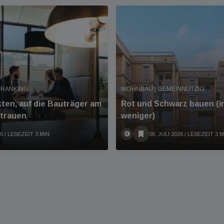
 RANKING
WOHNBAU | GEMEINNÜTZIG
kten, auf die Bauträger am
Rot und Schwarz bauen (
rtrauen
weniger)
26
/ LESEZEIT 3 MIN
06. JULI 2026
/ LESEZEIT 3 M