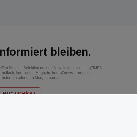
Informiert bleiben.
effen Sie eine Selektion unserer Newsletter zu buildingTIMES,
mmoflash, Immobilien Magazin, immo7news, immojobs,
mmotermin oder dem Morgenjournal
Jetzt anmelden
d
AGB
Datenschutz
Kontakt
Impressum
Mediadaten