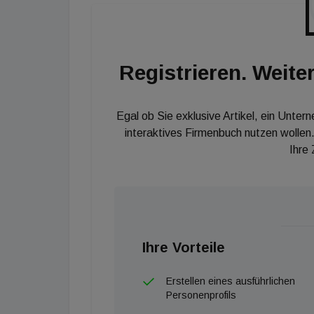
rechtzeitig vorliegen und die Daten aus Plan
Betrieb auch gepflegt werden muss. Mit BIM 
Informationsanforderungen unter Berücksicht
Registrieren. Weiter
vorgängig organisations und projektspezifisch
dass die gewünschten Informationen in der de
sind.
Egal ob Sie exklusive Artikel, ein Unter
interaktives Firmenbuch nutzen wollen.
Ihre
Ihre Vorteile
Erstellen eines ausführlichen
Personenprofils