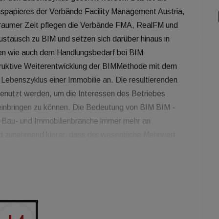
ionspapieres der Verbände Facility Management Austria,
raumer Zeit pflegen die Verbände FMA, RealFM und
stausch zu BIM und setzen sich darüber hinaus in
en wie auch dem Handlungsbedarf bei BIM
truktive Weiterentwicklung der BIMMethode mit dem
Lebenszyklus einer Immobilie an. Die resultierenden
enutzt werden, um die Interessen des Betriebes
einbringen zu können. Die Bedeutung von BIM BIM -
er Bau- und Immobilienbranche immer mehr an
d zunehmend klarer, dass der wesentliche Mehrwert
ieser erheblich höher als in der Planungs- und
eim Erstellen des digitalen Gebäudemodells stehen
tpunkt die für den Betrieb notwendigen Daten zu
 die CAFM-Lösung überführt werden können. Das bietet
i der Übergabe vom Errichter an den Betrieb vermieden
notwendigen Informationen allen Projektbeteiligten