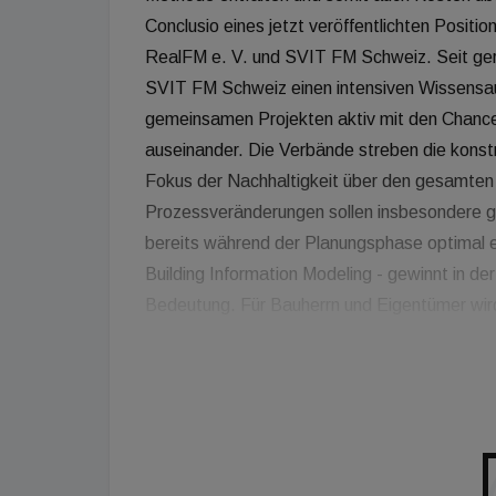
Conclusio eines jetzt veröffentlichten Posit
RealFM e. V. und SVIT FM Schweiz. Seit ge
SVIT FM Schweiz einen intensiven Wissensau
gemeinsamen Projekten aktiv mit den Chanc
auseinander. Die Verbände streben die kons
Fokus der Nachhaltigkeit über den gesamten 
Prozessveränderungen sollen insbesondere g
bereits während der Planungsphase optimal 
Building Information Modeling - gewinnt in d
Bedeutung. Für Bauherrn und Eigentümer wir
von BIM in der Nutzungsphase liegt, dort ist d
Errichtungsphase. Durch die Kollaboration b
dem Facility Management zu einem frühen Zei
Verfügung, die bestenfalls automatisiert in
den Vorteil, dass ein Informationsverlust be
wird. Wichtig ist dabei, dass die betrieblich 