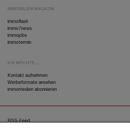
IMMOBILIEN MAGAZIN
immoflash
immo7news
immojobs
immotermin
ICH MÖCHTE...
Kontakt aufnehmen
Werbeformate ansehen
immomedien abonnieren
RSS-Feed