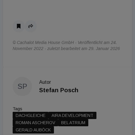
© Cachalot Media House GmbH - Veröffentlicht am 24.
November 2022 - zuletzt bearbeitet am 29. Januar 2026
Autor
SP
Stefan Posch
Tags
DACHGLEICHE
AIRA DEVELOPMENT
ROMAN ASCHEROV
BEL ATRIUM
GERALD AUBÖCK