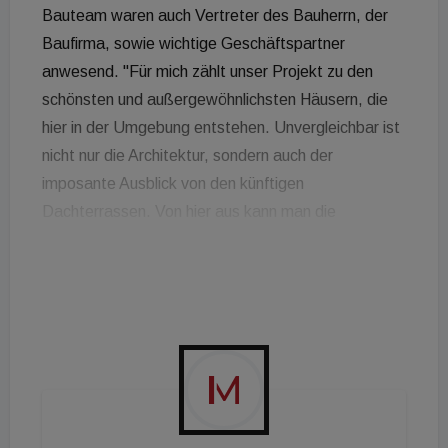
Bauteam waren auch Vertreter des Bauherrn, der
Baufirma, sowie wichtige Geschäftspartner
anwesend. "Für mich zählt unser Projekt zu den
schönsten und außergewöhnlichsten Häusern, die
hier in der Umgebung entstehen. Unvergleichbar ist
nicht nur die Architektur, sondern auch der
imposante Ausblick von den künftigen
Dachterrassen. Von hier aus kann man die
lebenswerteste Stadt der Welt zu 100 Prozent in
sich aufsaugen. Die Qualität des Projekts spricht für
sich. Wir liegen aktuell bereits bei einem
Verwertungsstand von knapp 80 Prozent", gibt sich
Aira Geschäftsführer Roman Ascherov erfreut. "Um
solche Projekte zu realisieren, bedarf es einer
großartigen Partnerschaft, bei der alle Beteiligten
das gleiche Ziel vor Augen haben. Ich möchte mich