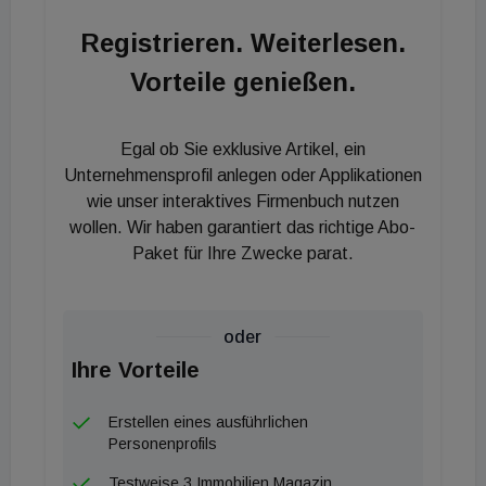
in diesem Sinne bei Aira Development für die stets
Registrieren. Weiterlesen.
professionelle und freundschaftliche
Vorteile genießen.
Zusammenarbeit bedanken", so Gerald Auböck,
Eigentümervertreter der Auböck Bau . "Ich möchte
mich in erster Linie bei unserem gesamten Bauteam
Egal ob Sie exklusive Artikel, ein
vor Ort bedanken. Allen voran unserem Bauleiter Hr.
Unternehmensprofil anlegen oder Applikationen
Albian Sylejmani und unserem Hauptpolier Hr. Asim
wie unser interaktives Firmenbuch nutzen
wollen. Wir haben garantiert das richtige Abo-
Mehic. Ohne dieser tolle Mannschaft wäre das alles
Paket für Ihre Zwecke parat.
nicht möglich.", bedankt sich Niederlassungsleiter
Werner Muttenthaler bei seinem gesamten
Bauteam vor Ort.
oder
Ihre Vorteile
Erstellen eines ausführlichen
Personenprofils
Testweise 3 Immobilien Magazin